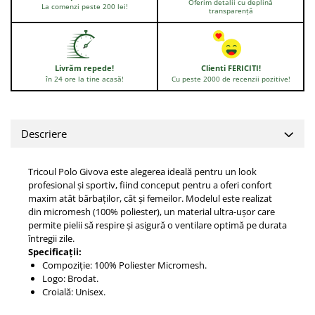
Oferim detalii cu deplină
La comenzi peste 200 lei!
transparență
Livrăm repede!
Clienti FERICITI!
în 24 ore la tine acasă!
Cu peste 2000 de recenzii pozitive!
Descriere
Tricoul Polo Givova este alegerea ideală pentru un look
profesional și sportiv, fiind conceput pentru a oferi confort
maxim atât bărbaților, cât și femeilor. Modelul este realizat
din micromesh (100% poliester), un material ultra-ușor care
permite pielii să respire și asigură o ventilare optimă pe durata
întregii zile.
Specificații:
Compoziție: 100% Poliester Micromesh.
Logo: Brodat.
Croială: Unisex.