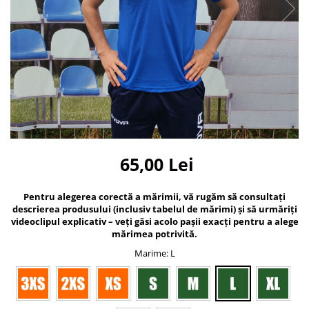
Bidoane si termosuri sportive
Sepci
Trofee
65,00 Lei
Pentru alegerea corectă a mărimii, vă rugăm să consultați
descrierea produsului (inclusiv tabelul de mărimi) și să urmăriți
videoclipul explicativ – veți găsi acolo pașii exacți pentru a alege
mărimea potrivită.
Marime
: L