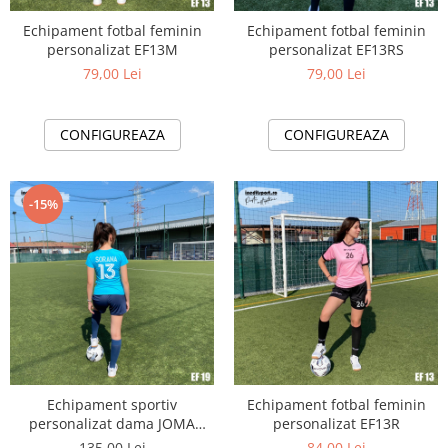
Bidoane si termosuri sportive
Echipament fotbal feminin
Echipament fotbal feminin
Sepci
personalizat EF13M
personalizat EF13RS
79,00 Lei
79,00 Lei
Trofee
CONFIGUREAZA
CONFIGUREAZA
-15%
Echipament sportiv
Echipament fotbal feminin
personalizat dama JOMA
personalizat EF13R
COMBI EF19
135,00 Lei
84,00 Lei