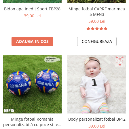
Bidoane si termosuri sportive
Bidon apa Inedit Sport TBP28
Minge fotbal CARRF marimea
Sepci
5 MFN3
39,00 Lei
59,00 Lei
Trofee
ADAUGA IN COS
CONFIGUREAZA
Minge fotbal Romania
Body personalizat fotbal BF12
personalizabilă cu poze si text
39,00 Lei