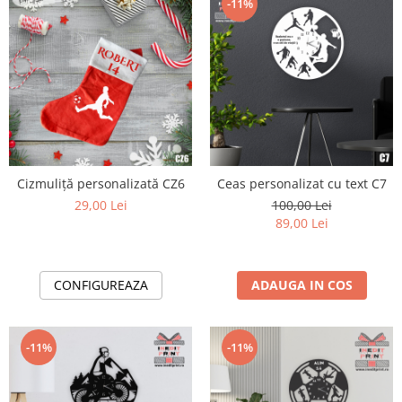
-11%
Cizmuliță personalizată CZ6
Ceas personalizat cu text C7
29,00 Lei
100,00 Lei
89,00 Lei
CONFIGUREAZA
ADAUGA IN COS
-11%
-11%