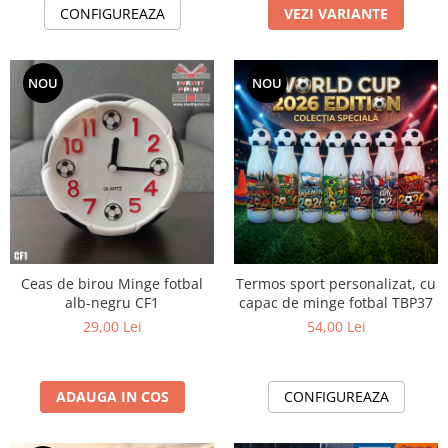
CONFIGUREAZA
VEZI VARIANTE
NOU
NOU
Ceas de birou Minge fotbal
Termos sport personalizat, cu
alb-negru CF1
capac de minge fotbal TBP37
29,00 Lei
54,00 Lei
ADAUGA IN COS
CONFIGUREAZA