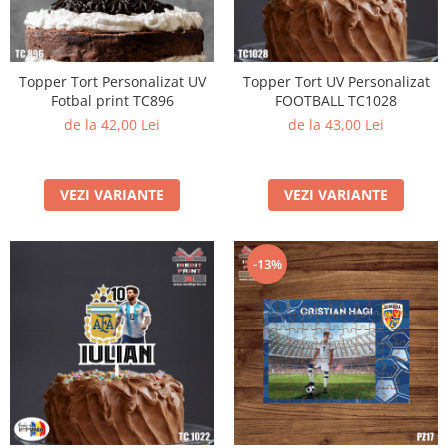
Topper Tort Personalizat UV
Topper Tort UV Personalizat
Fotbal print TC896
FOOTBALL TC1028
de la 42,00 Lei
de la 43,00 Lei
VEZI VARIANTE
VEZI VARIANTE
-13%