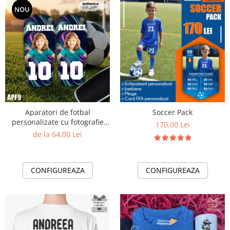
NOU
Aparatori de fotbal
Soccer Pack
personalizate cu fotografie
170,00 Lei
nume si numar - APF9
de la 64,00 Lei
CONFIGUREAZA
CONFIGUREAZA