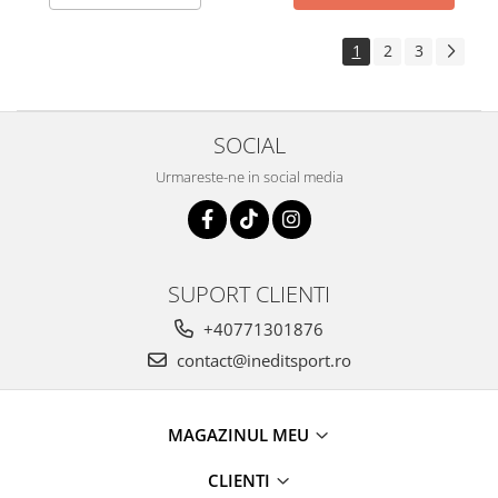
1
2
3
SOCIAL
Urmareste-ne in social media
SUPORT CLIENTI
+40771301876
contact@ineditsport.ro
MAGAZINUL MEU
CLIENTI