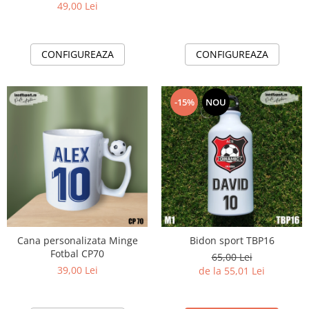
- MFN15
49,00 Lei
CONFIGUREAZA
CONFIGUREAZA
-15%
NOU
Cana personalizata Minge
Bidon sport TBP16
Fotbal CP70
65,00 Lei
39,00 Lei
de la 55,01 Lei