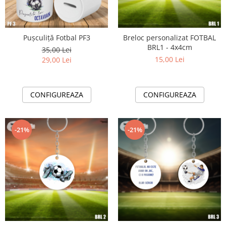
Pușculiță Fotbal PF3
Breloc personalizat FOTBAL
BRL1 - 4x4cm
35,00 Lei
15,00 Lei
29,00 Lei
CONFIGUREAZA
CONFIGUREAZA
-21%
-21%