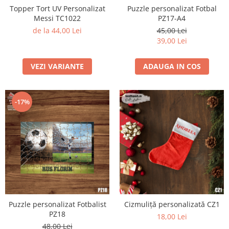
Topper Tort UV Personalizat
Puzzle personalizat Fotbal
Messi TC1022
PZ17-A4
de la 44,00 Lei
45,00 Lei
39,00 Lei
VEZI VARIANTE
ADAUGA IN COS
-17%
Puzzle personalizat Fotbalist
Cizmuliță personalizată CZ1
PZ18
18,00 Lei
48,00 Lei