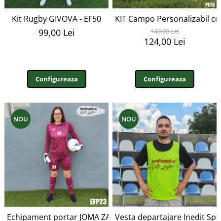
Kit Rugby GIVOVA - EF50
KIT Campo Personalizabil copi
99,00 Lei
140,00 Lei
124,00 Lei
Configureaza
Configureaza
NOU
NOU
Echipament portar JOMA ZAMORA EFP23
Vesta departajare Inedit Sp