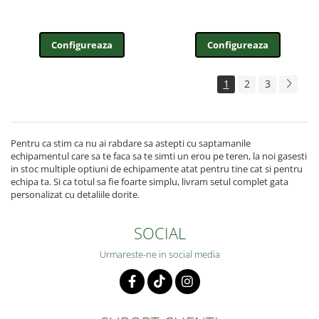
Configureaza
Configureaza
1
2
3
Pentru ca stim ca nu ai rabdare sa astepti cu saptamanile
echipamentul care sa te faca sa te simti un erou pe teren, la noi gasesti
in stoc multiple optiuni de echipamente atat pentru tine cat si pentru
echipa ta. Si ca totul sa fie foarte simplu, livram setul complet gata
personalizat cu detaliile dorite.
SOCIAL
Urmareste-ne in social media