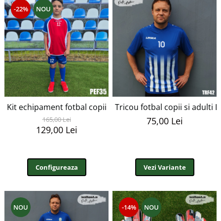
-22%
NOU
Kit echipament fotbal copii Patrick personalizabil EF35
Tricou fotbal copii si adulti
165,00 Lei
75,00 Lei
129,00 Lei
Configureaza
Vezi Variante
NOU
-14%
NOU