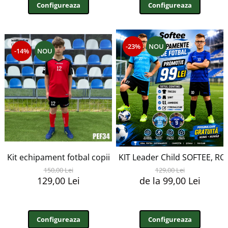
Configureaza
Configureaza
-23%
NOU
-14%
NOU
Kit echipament fotbal copii Patrick personalizabil EF34
KIT Leader Child SOFTEE, R
150,00 Lei
129,00 Lei
129,00 Lei
de la 99,00 Lei
Configureaza
Configureaza