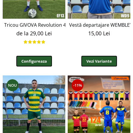
Bidoane si termosuri sportive
Sepci
Trofee
Tricou GIVOVA Revolution 4XS, Galben TRF13
Vestă departajare WEMBLE
de la 29,00 Lei
15,00 Lei
Configureaza
Vezi Variante
NOU
-11%