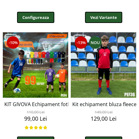
Configureaza
Vezi Variante
-10%
-13%
NOU
KIT GIVOVA Echipament fotbal copii si adulti PEF4
110,00 Lei
149,00 Lei
99,00 Lei
129,00 Lei