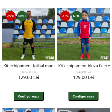
-22%
NOU
-13%
NOU
Kit echipament fotbal maneca lunga copii Patrick personal
Kit echipament bluza fleece
165,00 Lei
149,00 Lei
129,00 Lei
129,00 Lei
Configureaza
Configureaza