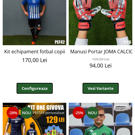
Kit echipament fotbal copii si adulti personalizat- PEF42
Manusi Portar JOMA CALCIO 
170,00 Lei
109,00 Lei
94,00 Lei
Configureaza
Vezi Variante
-28%
NOU
-25%
NOU