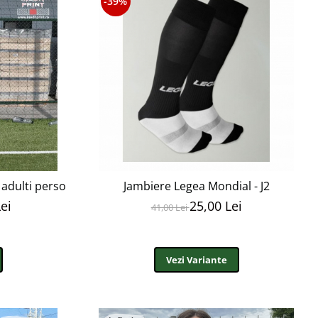
-39%
 adulti personalizabil EFP3
Jambiere Legea Mondial - J2
ei
25,00 Lei
41,00 Lei
Vezi Variante