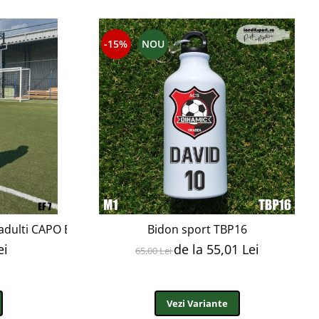
-15%
NOU
 adulti CAPO EF7
Bidon sport TBP16
ei
de la 55,01 Lei
65,00 Lei
Vezi Variante