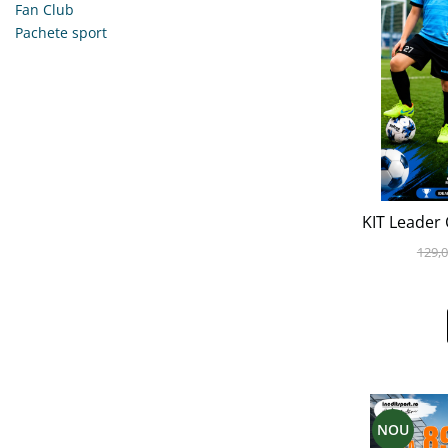
Fan Club
Bidoane si termosuri sportive
Pachete sport
Sepci
Trofee
KIT Leader
129,0
NOU