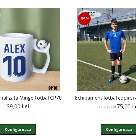
-35%
nalizata Minge Fotbal CP70
Echipament fotbal copii si
39,00 Lei
75,00 L
115,00 Lei
Configureaza
Configureaza