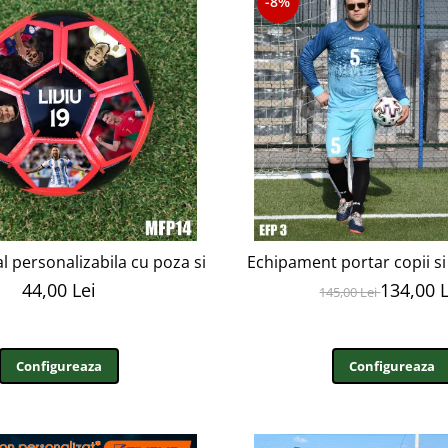
-8%
l personalizabila cu poza si text MFN14
Echipament portar copii si
44,00 Lei
134,00 L
145,00 Lei
Configureaza
Configureaza