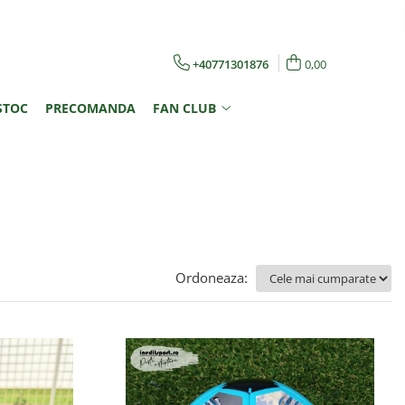
+40771301876
0,00
STOC
PRECOMANDA
FAN CLUB
Ordoneaza: