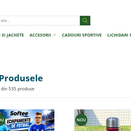
 SI JACHETE
ACCESORII
CADOURI SPORTIVE
LICHIDARI 
 Produsele
din
535
produse
OU
NOU