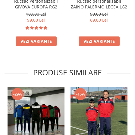
Rucsac Personalizabil
Rucsac personalizabil
GIVOVA EUROPA RG2
ZAINO PALERMO LEGEA LG2
109,00 Lei
99,00 Lei
99,00 Lei
69,00 Lei
VEZI VARIANTE
VEZI VARIANTE
PRODUSE SIMILARE
-29%
-15%