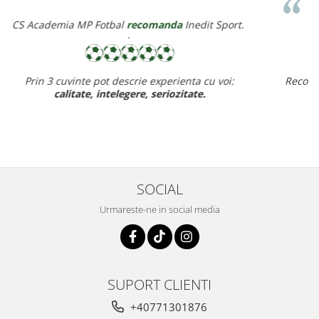
Corina Violeta Mierean
recomanda
Inedit Sport.
Recomand cu drag inedit sport pt rapiditate, calitate si pret
ff bun,
baietelul e ff incantat de noul lui echipament.
SOCIAL
Urmareste-ne in social media
SUPORT CLIENTI
+40771301876