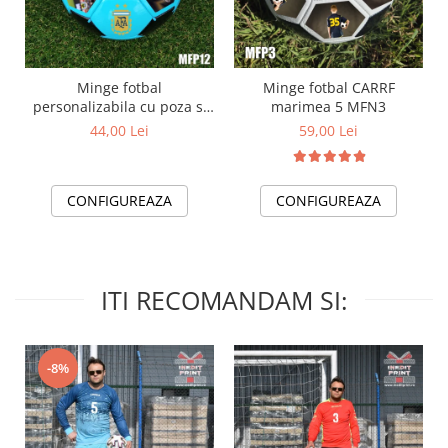
Minge fotbal
Minge fotbal CARRF
personalizabila cu poza si
marimea 5 MFN3
text MFN12
44,00 Lei
59,00 Lei
CONFIGUREAZA
CONFIGUREAZA
ITI RECOMANDAM SI:
-8%