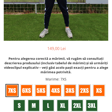
Bidoane si termosuri sportive
Sepci
Trofee
149,00 Lei
Pentru alegerea corectă a mărimii, vă rugăm să consultați
descrierea produsului (inclusiv tabelul de mărimi) și să urmăriți
videoclipul explicativ – veți găsi acolo pașii exacți pentru a alege
mărimea potrivită.
Marime
: 7XS