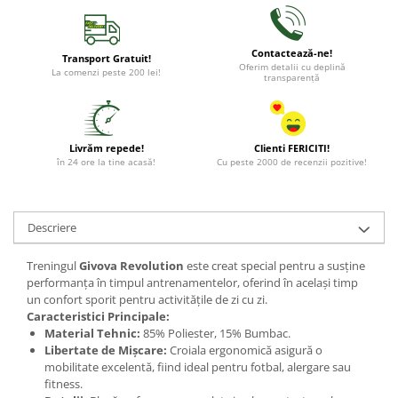
Contactează-ne!
Transport Gratuit!
Oferim detalii cu deplină
La comenzi peste 200 lei!
transparență
Livrăm repede!
Clienti FERICITI!
în 24 ore la tine acasă!
Cu peste 2000 de recenzii pozitive!
Descriere
Treningul
Givova Revolution
este creat special pentru a susține
performanța în timpul antrenamentelor, oferind în același timp
un confort sporit pentru activitățile de zi cu zi.
Caracteristici Principale:
Material Tehnic:
85% Poliester, 15% Bumbac.
Libertate de Mișcare:
Croiala ergonomică asigură o
mobilitate excelentă, fiind ideal pentru fotbal, alergare sau
fitness.