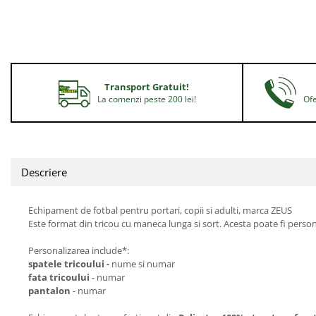
Transport Gratuit!
La comenzi peste 200 lei!
Ofe
Descriere
Echipament de fotbal pentru portari, copii si adulti, marca ZEUS
Este format din tricou cu maneca lunga si sort. Acesta poate fi perso
Personalizarea include*:
spatele tricoului -
nume si numar
fata tricoului
- numar
pantalon
- numar