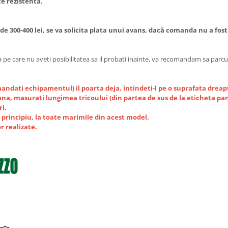
te rezistenta.
 300-400 lei, se va solicita plata unui avans, dacă comanda nu a fost
 pe care nu aveti posibilitatea sa il probati inainte, va recomandam sa parc
mandati echipamentul) il poarta deja, intindeti-l pe o suprafata dreap
ana, masurati lungimea tricoului (din partea de sus de la eticheta pana
i.
si principiu, la toate marimile din acest model.
r realizate.