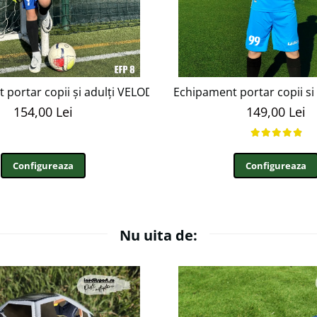
zabil EFP18
 portar copii și adulți VELODROME personalizabil EFP8
Echipament portar copii si 
154,00 Lei
149,00 Lei
Configureaza
Configureaza
Nu uita de: