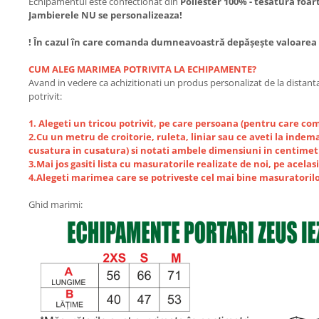
Echipamentul este confectionat din
Poliester 100% - tesatura foar
Jambierele NU se personalizeaza!
! În cazul în care comanda dumneavoastră depășește valoarea de
CUM ALEG MARIMEA POTRIVITA LA ECHIPAMENTE?
Avand in vedere ca achizitionati un produs personalizat de la distanta
potrivit:
1. Alegeti un tricou potrivit, pe care persoana (pentru care co
2.Cu un metru de croitorie, ruleta, liniar sau ce aveti la indem
cusatura in cusatura) si notati ambele dimensiuni in centimetr
3.Mai jos gasiti lista cu masuratorile realizate de noi, pe acela
4.Alegeti marimea care se potriveste cel mai bine masuratorilo
Ghid marimi: