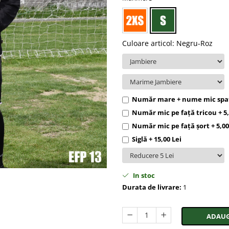
Culoare articol
:
Negru-Roz
Număr mare + nume mic spate
Număr mic pe față tricou + 5,
Număr mic pe față șort + 5,00
Siglă + 15,00 Lei
In stoc
Durata de livrare:
1
ADAUG