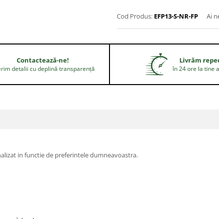
Cod Produs:
EFP13-S-NR-FP
Ai n
Contactează-ne!
Livrăm repe
rim detalii cu deplină transparență
în 24 ore la tine 
nalizat in functie de preferintele dumneavoastra.