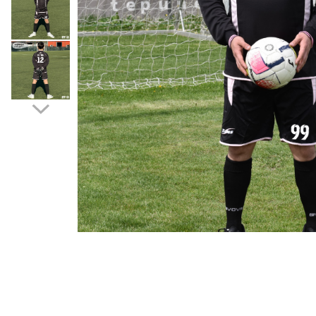
Bidoane si termosuri sportive
Sepci
Trofee