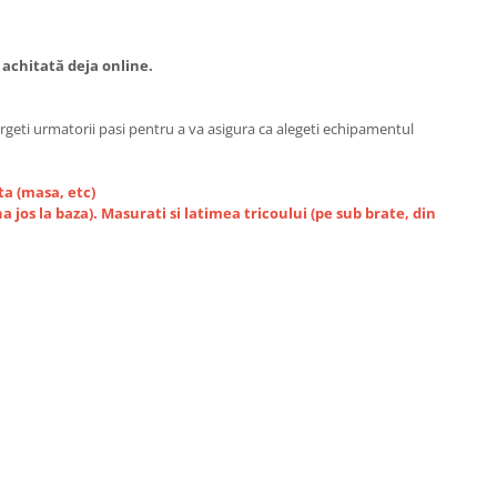
 achitată deja online.
urgeti urmatorii pasi pentru a va asigura ca alegeti echipamentul
ta (masa, etc)
 jos la baza). Masurati si latimea tricoului (pe sub brate, din