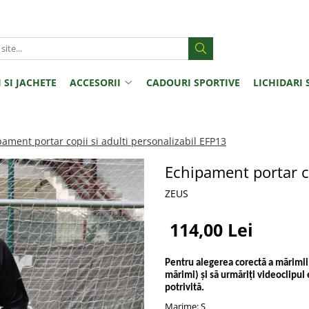
 SI JACHETE
ACCESORII
CADOURI SPORTIVE
LICHIDARI 
ament portar copii si adulti personalizabil EFP13
Echipament portar co
ZEUS
114,00 Lei
Pentru alegerea corectă a mărimii,
mărimi) și să urmăriți videoclipul 
potrivită.
Marime
: S