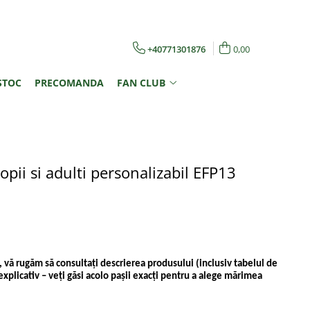
+40771301876
0,00
STOC
PRECOMANDA
FAN CLUB
pii si adulti personalizabil EFP13
 vă rugăm să consultați descrierea produsului (inclusiv tabelul de
explicativ – veți găsi acolo pașii exacți pentru a alege mărimea