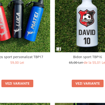
s sport personalizat TBP17
Bidon sport TBP16
59,00 Lei
65,00 Lei
de la 55,01 Le
VEZI VARIANTE
VEZI VARIANTE