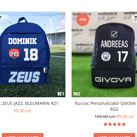
-9%
c ZEUS JAZZ, BLEUMARIN RZ1
Rucsac Personalizabil GIVOV
RG2
95,00 Lei
109,00 Lei
99,00 Lei