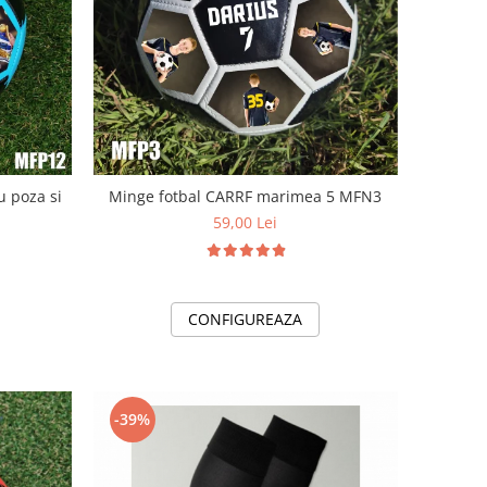
u poza si
Minge fotbal CARRF marimea 5 MFN3
59,00 Lei
CONFIGUREAZA
-39%