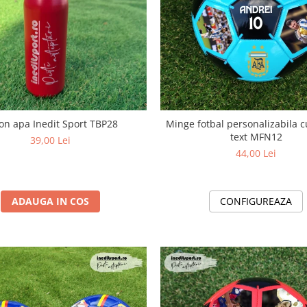
on apa Inedit Sport TBP28
Minge fotbal personalizabila c
text MFN12
39,00 Lei
44,00 Lei
ADAUGA IN COS
CONFIGUREAZA