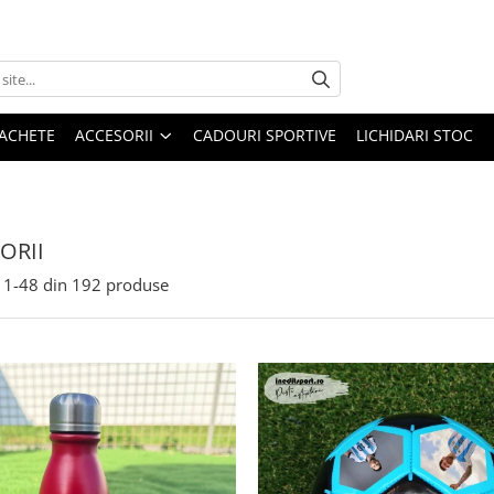
 JACHETE
ACCESORII
CADOURI SPORTIVE
LICHIDARI STOC
ORII
1-
48
din
192
produse