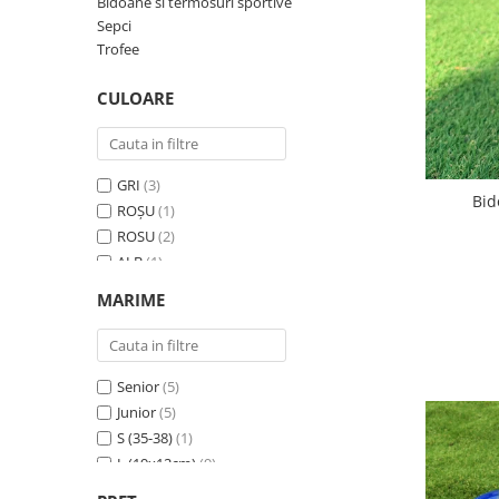
Bidoane si termosuri sportive
Bidoane si termosuri sportive
Sepci
Trofee
Sepci
Trofee
CULOARE
GRI
(3)
Bid
ROȘU
(1)
ROSU
(2)
ALB
(1)
NEGRU
(3)
MARIME
VERDE
(2)
BLEUMARIN
(2)
ALBASTRU
(2)
Senior
(5)
Junior
(5)
S (35-38)
(1)
L (19x12cm)
(9)
M1 (28-33)
(9)