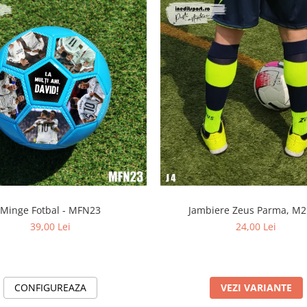
Minge Fotbal - MFN23
Jambiere Zeus Parma, M2 
39,00 Lei
24,00 Lei
CONFIGUREAZA
VEZI VARIANTE