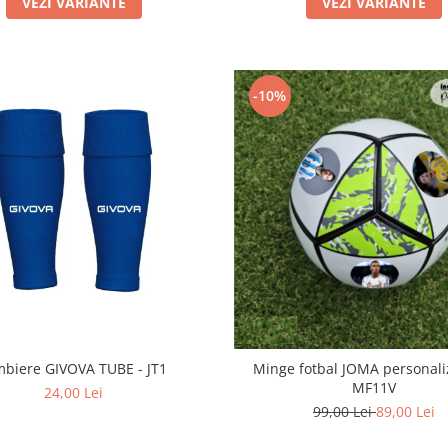
VEZI VARIANTE
VEZI VARIANTE
-10%
mbiere GIVOVA TUBE - JT1
Minge fotbal JOMA personaliz
MF11V
24,00 Lei
99,00 Lei
89,00 Lei