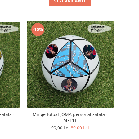
VEZI VARIANTE
-10%
abila -
Minge fotbal JOMA personalizabila -
MF11T
99,00 Lei
89,00 Lei