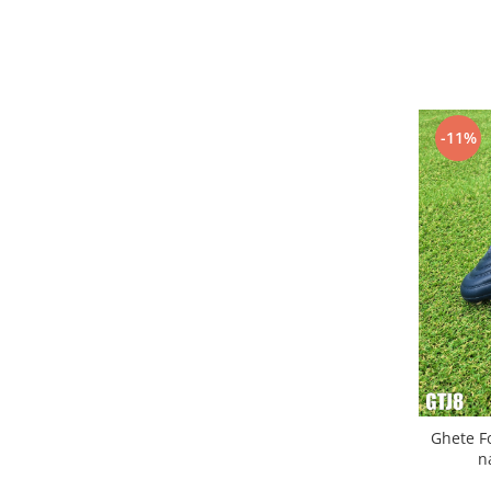
-11%
Ghete F
n