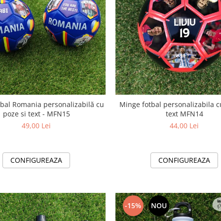
bal Romania personalizabilă cu
Minge fotbal personalizabila c
poze si text - MFN15
text MFN14
49,00 Lei
44,00 Lei
CONFIGUREAZA
CONFIGUREAZA
-15%
NOU