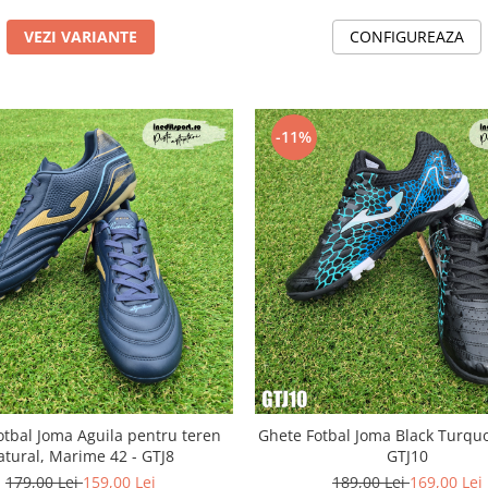
VEZI VARIANTE
CONFIGUREAZA
-11%
otbal Joma Aguila pentru teren
Ghete Fotbal Joma Black Turquo
atural, Marime 42 - GTJ8
GTJ10
179,00 Lei
159,00 Lei
189,00 Lei
169,00 Lei