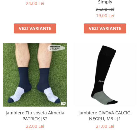
Simply
24,00 Lei
25,00 Lei
19,00 Lei
VEZI VARIANTE
VEZI VARIANTE
Jambiere Tip soseta Almeria
Jambiere GIVOVA CALCIO,
PATRICK JS2
NEGRU, M3 - J1
22,00 Lei
21,00 Lei