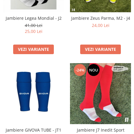
Bidoane si termosuri sportive
Sepci
Jambiere Legea Mondial - J2
Jambiere Zeus Parma, M2 - J4
Trofee
41,00 Lei
24,00 Lei
25,00 Lei
VEZI VARIANTE
VEZI VARIANTE
-24%
NOU
Jambiere GIVOVA TUBE - JT1
Jambiere J7 Inedit Sport