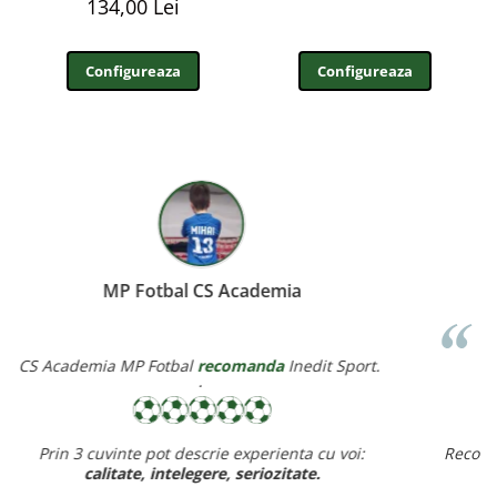
134,00 Lei
Configureaza
Configureaza
Miereanu Corina
Corina Violeta Mierean
recomanda
Inedit Sport.
Recomand cu drag inedit sport pt rapiditate, calitate si pret
ff bun,
baietelul e ff incantat de noul lui echipament.