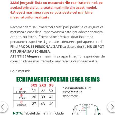
3.Mai jos gasiti lista cu masuratorile realizate de noi, pe
acelasi principiu, la toate marimile din acest model.
4.Alegeti marimea care se potriveste cel mai bine
masuratorilor realizate.
Recomandam sa urmati toti acesti pasi pentru a va asigura ca
marimea aleasa de dumneavoastra este intr-adevar potrivita.
Atentie, nu este suficient sa ne precizati doar inaltimea
persoanei respective si greutatea, deoarece pot aparea erori.
Fiind
PRODUSE PERSONALIZATE
cu datele dorite
NU SE POT
RETURNA SAU SCHIMBA
.
ATENTIE ! Alegerea marimii va apartine,
nu raspundem de
corectitudinea masuratorilor realizate de dumneavoastra.
Ghid marimi: