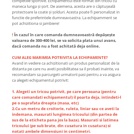
competiile sportive. Echipamentul este format din tricou cu
maneca lunga și șort. De asemena, acesta are o căptușeală
protectoare la coate și șolduri. Acesta poate fi personalizat in
functie de preferintele dumneavoastra. La echipamment se
pot achizitiona si jambiere!
!
În cazul în care comanda dumneavoastră depășește
valoarea de 300-400 lei, se va solicita plata unui avans,
dacă comanda nu a fost achitată deja online.
CUM ALEG MARIMEA POTRIVITA LA ECHIPAMENTE?
Avand in vedere ca achizitionati un produs personalizat de la
distanta pe care nu aveti posibilitatea sa il probati inainte, va
recomandam sa parcurgeti urmatorii pasi pentru a va asigura
ca alegeti echipamentul potrivit:
1. Alegeti un tricou potrivit, pe care persoana (pentru
care comandati echipamentul) il poarta deja, intindeti-l
pe o suprafata dreapta (masa, etc)
2.Cu un metru de croitorie, ruleta, liniar sau ce aveti la
indemana, masurati lungimea tricoului (din partea de
sus de la eticheta pana jos la baza). Masurati si latimea
tricoului (pe sub brate, din cusatura in cusatura) si
notati ambele dimensiuni in centimetri.