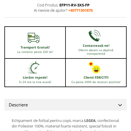
Cod Produs:
EFP11-RV-3XS-FP
Ai nevoie de ajutor?
+40771301876
Contactează-ne!
Transport Gratuit!
Oferim detalii cu deplină
La comenzi peste 200 lei!
transparență
Livrăm repede!
Clienti FERICITI!
în 24 ore la tine acasă!
Cu peste 2000 de recenzii pozitive!
Descriere
Echipament de fotbal pentru copii, marca
LEGEA
, confectionat
din Poliester 100%, material foarte rezistent, special folosit in