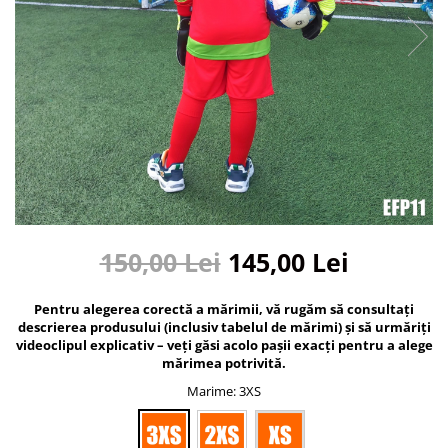
Bidoane si termosuri sportive
Sepci
Trofee
150,00 Lei
145,00 Lei
Pentru alegerea corectă a mărimii, vă rugăm să consultați
descrierea produsului (inclusiv tabelul de mărimi) și să urmăriți
videoclipul explicativ – veți găsi acolo pașii exacți pentru a alege
mărimea potrivită.
Marime
: 3XS