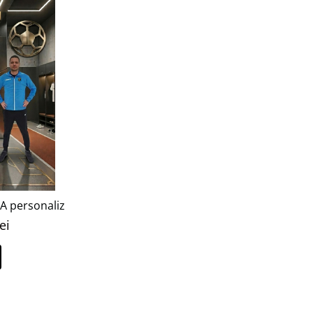
EA personalizabil TL1
ei