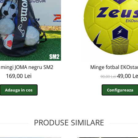
 mingi JOMA negru SM2
Minge fotbal EKOsta
169,00 Lei
49,00 Le
90,00 Lei
Adauga in cos
Configureaza
PRODUSE SIMILARE