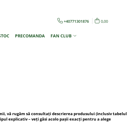
+40771301876
0,00
STOC
PRECOMANDA
FAN CLUB
i, vă rugăm să consultați descrierea produsului (inclusiv tabelul
ipul explicativ – veți găsi acolo pașii exacți pentru a alege