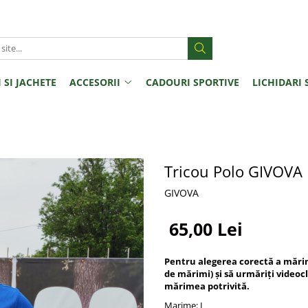
 SI JACHETE
ACCESORII
CADOURI SPORTIVE
LICHIDARI 
Tricou Polo GIVOVA
GIVOVA
65,00 Lei
Pentru alegerea corectă a mărimi
de mărimi) și să urmăriți videocl
mărimea potrivită.
Marime
: L