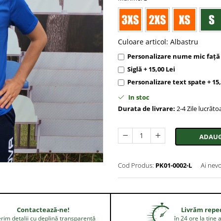
Culoare articol
:
Albastru
Personalizare nume mic față +
Siglă + 15,00 Lei
Personalizare text spate + 15,
In stoc
Durata de livrare:
2-4 Zile lucrăto
ADAUG
Cod Produs:
PK01-0002-L
Ai nevo
Contactează-ne!
Livrăm repe
rim detalii cu deplină transparență
în 24 ore la tine 