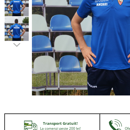
Bidoane si termosuri sportive
Sepci
Trofee
Transport Gratuit!
La comenzi peste 200 lei!
Ofe