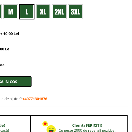
 10,00 Lei
00 Lei
are
A IN COS
ie de ajutor?
+40771301876
de!
Clienti FERICITI!
acasă!
Cu peste 2000 de recenzii pozitive!