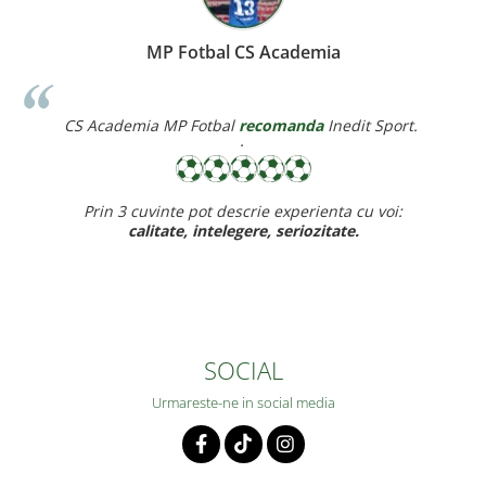
MP Fotbal CS Academia
S Academia MP Fotbal
recomanda
Inedit Sport.
Corin
·
Prin 3 cuvinte pot descrie experienta cu voi:
Recomand cu 
calitate, intelegere, seriozitate.
baiet
SOCIAL
Urmareste-ne in social media