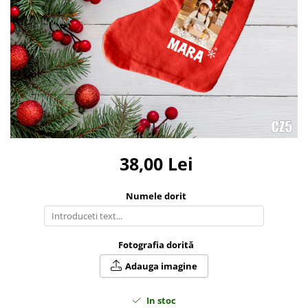
Bidoane si termosuri sportive
Sepci
Trofee
38,00 Lei
Numele dorit
Fotografia dorită
Adauga imagine
In stoc