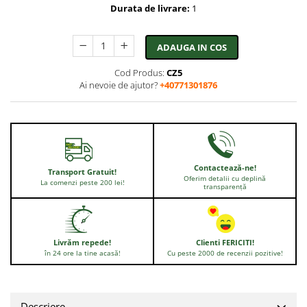
Durata de livrare:
1
ADAUGA IN COS
Cod Produs:
CZ5
Ai nevoie de ajutor?
+40771301876
Contactează-ne!
Transport Gratuit!
Oferim detalii cu deplină
La comenzi peste 200 lei!
transparență
Livrăm repede!
Clienti FERICITI!
în 24 ore la tine acasă!
Cu peste 2000 de recenzii pozitive!
Descriere