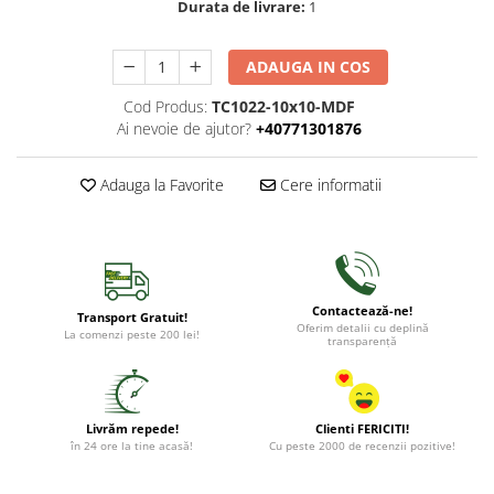
Durata de livrare:
1
ADAUGA IN COS
Cod Produs:
TC1022-10x10-MDF
Ai nevoie de ajutor?
+40771301876
Adauga la Favorite
Cere informatii
Contactează-ne!
Transport Gratuit!
Oferim detalii cu deplină
La comenzi peste 200 lei!
transparență
Livrăm repede!
Clienti FERICITI!
în 24 ore la tine acasă!
Cu peste 2000 de recenzii pozitive!