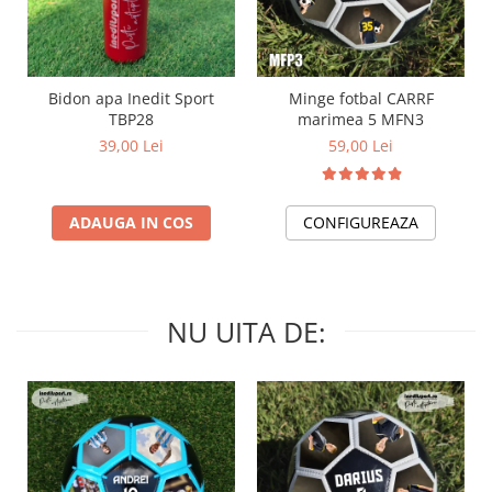
Bidon apa Inedit Sport
Minge fotbal CARRF
TBP28
marimea 5 MFN3
39,00 Lei
59,00 Lei
ADAUGA IN COS
CONFIGUREAZA
NU UITA DE: