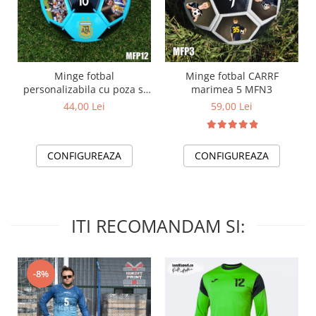
Minge fotbal
Minge fotbal CARRF
personalizabila cu poza si
marimea 5 MFN3
text MFN12
44,00 Lei
59,00 Lei
CONFIGUREAZA
CONFIGUREAZA
ITI RECOMANDAM SI:
-8%