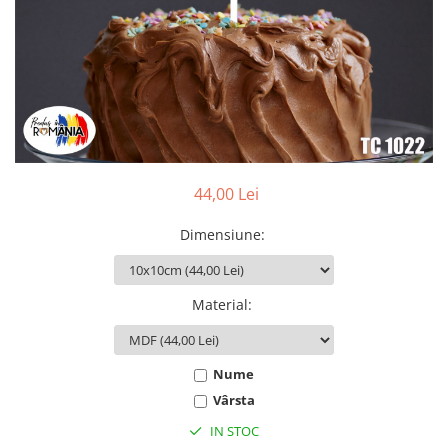
Bidoane si termosuri sportive
Sepci
Trofee
44,00 Lei
Dimensiune
:
Material
:
Nume
Vârsta
IN STOC