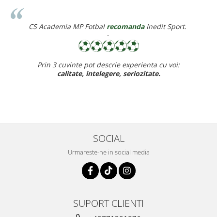
ia MP Fotbal
recomanda
Inedit Sport.
Corina Violet
·
uvinte pot descrie experienta cu voi:
Recomand cu drag ine
litate, intelegere, seriozitate.
baietelul e ff
SOCIAL
Urmareste-ne in social media
SUPORT CLIENTI