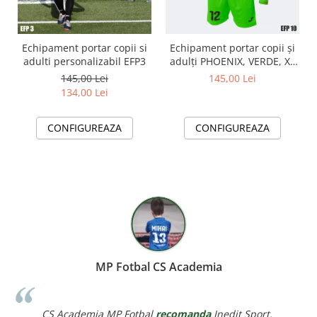
Echipament portar copii si
Echipament portar copii și
adulti personalizabil EFP3
adulți PHOENIX, VERDE, XL
EFP10
145,00 Lei
145,00 Lei
134,00 Lei
CONFIGUREAZA
CONFIGUREAZA
MP Fotbal CS Academia
cademia MP Fotbal
recomanda
Inedit Sport.
Corina V