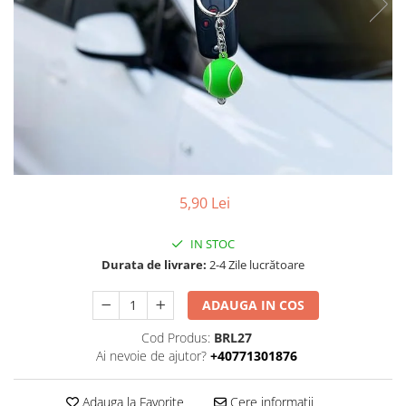
Bidoane si termosuri sportive
Sepci
Trofee
5,90 Lei
IN STOC
Durata de livrare:
2-4 Zile lucrătoare
ADAUGA IN COS
Cod Produs:
BRL27
Ai nevoie de ajutor?
+40771301876
Adauga la Favorite
Cere informatii