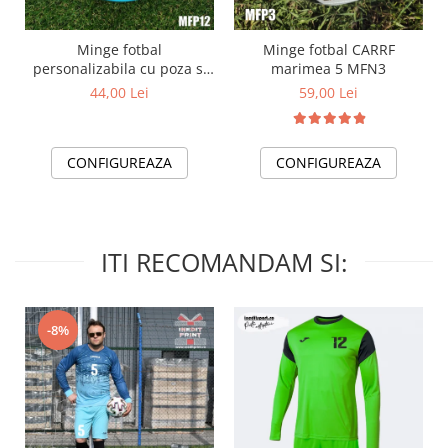
Minge fotbal
Minge fotbal CARRF
personalizabila cu poza si
marimea 5 MFN3
text MFN12
44,00 Lei
59,00 Lei
CONFIGUREAZA
CONFIGUREAZA
ITI RECOMANDAM SI:
-8%