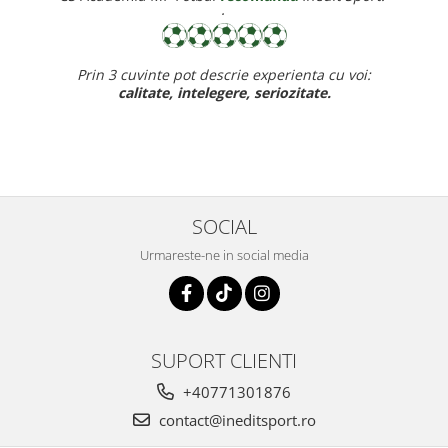
·
in 3 cuvinte pot descrie experienta cu voi:
Recomand cu dr
calitate, intelegere, seriozitate.
baietelu
SOCIAL
Urmareste-ne in social media
SUPORT CLIENTI
+40771301876
contact@ineditsport.ro