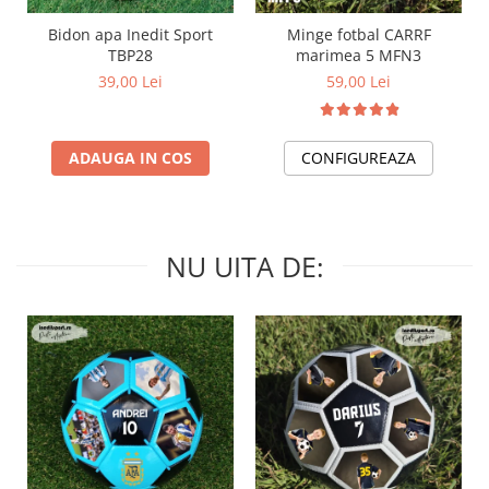
Bidon apa Inedit Sport
Minge fotbal CARRF
TBP28
marimea 5 MFN3
39,00 Lei
59,00 Lei
ADAUGA IN COS
CONFIGUREAZA
NU UITA DE: