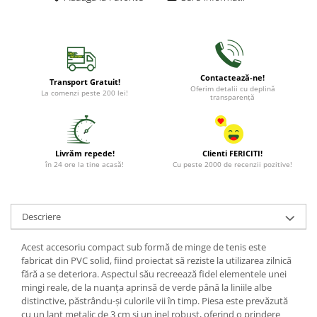
Contactează-ne!
Transport Gratuit!
Oferim detalii cu deplină
La comenzi peste 200 lei!
transparență
Livrăm repede!
Clienti FERICITI!
în 24 ore la tine acasă!
Cu peste 2000 de recenzii pozitive!
Descriere
Acest accesoriu compact sub formă de minge de tenis este
fabricat din PVC solid, fiind proiectat să reziste la utilizarea zilnică
fără a se deteriora. Aspectul său recreează fidel elementele unei
mingi reale, de la nuanța aprinsă de verde până la liniile albe
distinctive, păstrându-și culorile vii în timp. Piesa este prevăzută
cu un lanț metalic de 3 cm și un inel robust, oferind o prindere