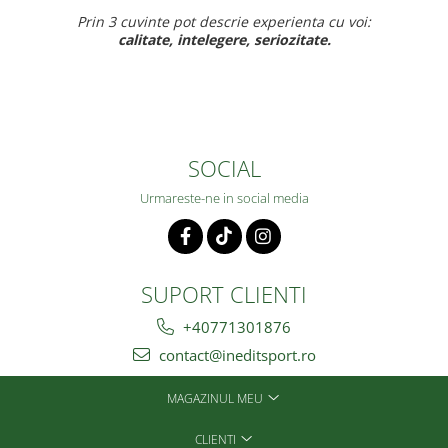
oi:
Recomand cu drag inedit sport pt rapiditate, calitate 
ff bun,
baietelul e ff incantat de noul lui echipament
SOCIAL
Urmareste-ne in social media
SUPORT CLIENTI
+40771301876
contact@ineditsport.ro
MAGAZINUL MEU
CLIENTI