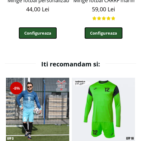
Minge fotbal personalizabila cu poza si text MFN12
Minge fotbal CARRF marime
44,00 Lei
59,00 Lei
Configureaza
Configureaza
Iti recomandam si:
-8%