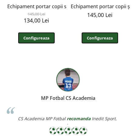
Echipament portar copii si adulti personalizabil EFP3
Echipament portar copii și 
145,00 Lei
145,00 Lei
134,00 Lei
Configureaza
Configureaza
Miereanu Corina
Sport.
Corina Violeta Mierean
recomanda
Inedit Sport