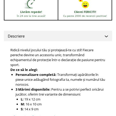
Livrăm repede!
Clienti FERICITI!
în 24 ore la tine acasă!
Cu peste 2000 de recenzii pozitive!
Descriere
Ridică nivelul jocului tău și protejează-te cu stil! Fiecare
pereche devine un accesoriu unic, transformând
echipamentul de protecție într-o declarație de pasiune pentru
sport.
De ce să le alegi:
Personalizare completă:
Transformați apărătorile în
piese unice adăugând fotografia ta, numele și numărul tău
norocos.
3 Mărimi disponibile:
Pentru a se potrivi perfect oricărui
jucător, oferim trei variante de dimensiuni:
L:
19 x 12 cm
M:
16 x 10 cm
S:
14 x 9 cm