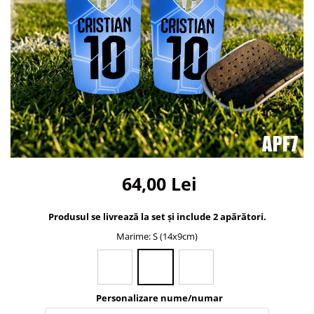
Bidoane si termosuri sportive
Sepci
Trofee
64,00 Lei
Produsul se livrează la set și include 2 apărători.
Marime
: S (14x9cm)
Personalizare nume/numar