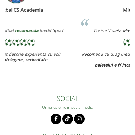
Miereanu Corina
Corina Violeta Mierean
recomanda
Inedit Sport.
Recomand cu drag inedit sport pt rapiditate, calitate si pret
ff bun,
baietelul e ff incantat de noul lui echipament.
SOCIAL
Urmareste-ne in social media