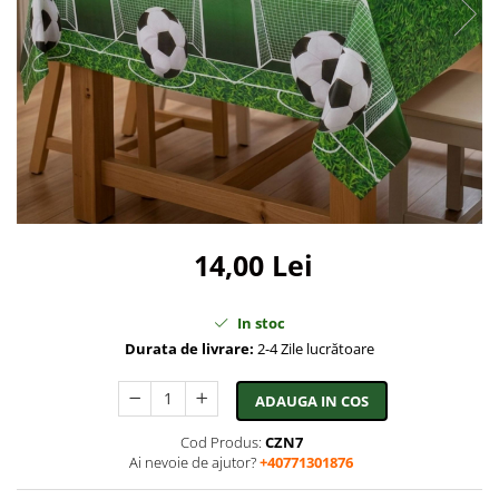
Bidoane si termosuri sportive
Sepci
Trofee
14,00 Lei
In stoc
Durata de livrare:
2-4 Zile lucrătoare
ADAUGA IN COS
Cod Produs:
CZN7
Ai nevoie de ajutor?
+40771301876