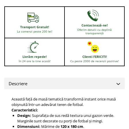
Contactează-ne!
Transport Gratuit!
Oferim detalii cu deplină
La comenzi peste 200 lei!
transparență
Livrăm repede!
Clienti FERICITI!
în 24 ore la tine acasă!
Cu peste 2000 de recenzii pozitive!
Descriere
Această față de masă tematică transformă instant orice masă
obișnuită într-un adevărat teren de fotbal.
Caracteristici:
Design:
Suprafața de sus redă textura unui gazon verde.
Marginile sunt decorate cu porți de fotbal și mingi.
Dimensiuni:
Mărime de
120 x 180 cm
.