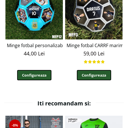
Minge fotbal personalizabila cu poza si text MFN12
Minge fotbal CARRF marime
44,00 Lei
59,00 Lei
Configureaza
Configureaza
Iti recomandam si:
-8%