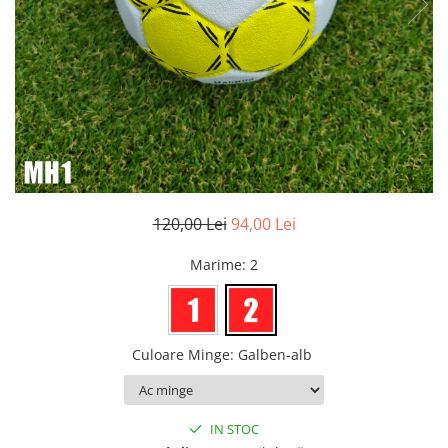
Bidoane si termosuri sportive
Sepci
Trofee
120,00 Lei
94,00 Lei
Marime
: 2
Culoare Minge
:
Galben-alb
IN STOC