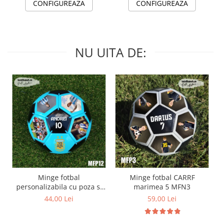
CONFIGUREAZA
CONFIGUREAZA
NU UITA DE:
Minge fotbal
Minge fotbal CARRF
personalizabila cu poza si
marimea 5 MFN3
text MFN12
44,00 Lei
59,00 Lei