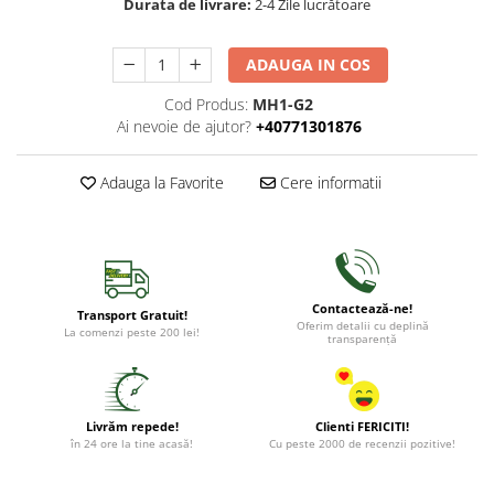
Durata de livrare:
2-4 Zile lucrătoare
ADAUGA IN COS
Cod Produs:
MH1-G2
Ai nevoie de ajutor?
+40771301876
Adauga la Favorite
Cere informatii
Contactează-ne!
Transport Gratuit!
Oferim detalii cu deplină
La comenzi peste 200 lei!
transparență
Livrăm repede!
Clienti FERICITI!
în 24 ore la tine acasă!
Cu peste 2000 de recenzii pozitive!