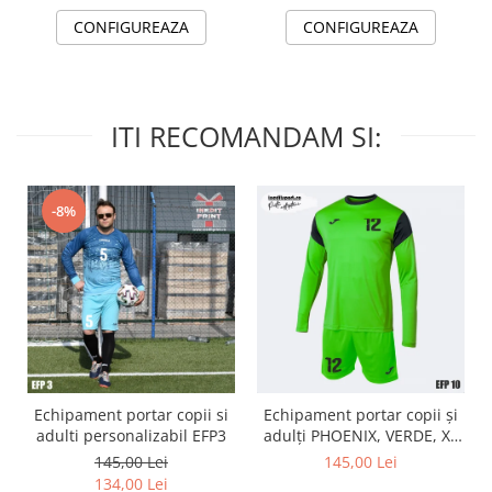
CONFIGUREAZA
CONFIGUREAZA
ITI RECOMANDAM SI:
-8%
Echipament portar copii si
Echipament portar copii și
adulti personalizabil EFP3
adulți PHOENIX, VERDE, XL
EFP10
145,00 Lei
145,00 Lei
134,00 Lei