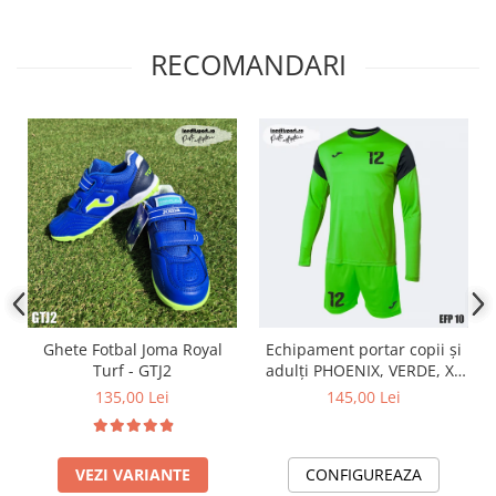
RECOMANDARI
Ghete Fotbal Joma Royal
Echipament portar copii și
Turf - GTJ2
adulți PHOENIX, VERDE, XL
EFP10
135,00 Lei
145,00 Lei
VEZI VARIANTE
CONFIGUREAZA