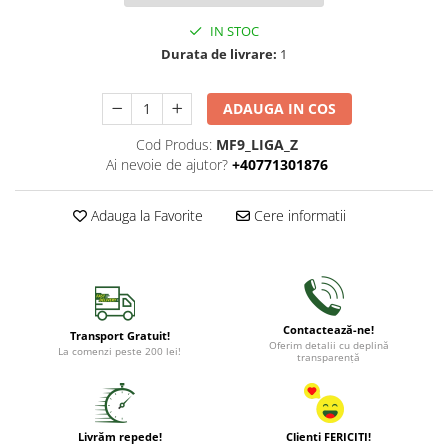
IN STOC
Durata de livrare:
1
ADAUGA IN COS
Cod Produs:
MF9_LIGA_Z
Ai nevoie de ajutor?
+40771301876
Adauga la Favorite
Cere informatii
Contactează-ne!
Transport Gratuit!
Oferim detalii cu deplină
La comenzi peste 200 lei!
transparență
Livrăm repede!
Clienti FERICITI!