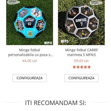
Minge fotbal
Minge fotbal CARRF
personalizabila cu poza si
marimea 5 MFN3
text MFN12
44,00 Lei
59,00 Lei
CONFIGUREAZA
CONFIGUREAZA
ITI RECOMANDAM SI: