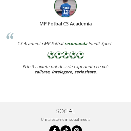
Miereanu Corina
ort.
Corina Violeta Mierean
recomanda
Inedit Sport.
:
Recomand cu drag inedit sport pt rapiditate, calitate si
ff bun,
baietelul e ff incantat de noul lui echipament.
SOCIAL
Urmareste-ne in social media