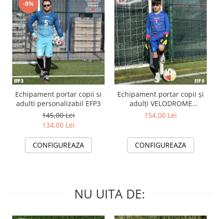
-8%
Echipament portar copii si
Echipament portar copii și
adulti personalizabil EFP3
adulți VELODROME
personalizabil EFP8
145,00 Lei
154,00 Lei
134,00 Lei
CONFIGUREAZA
CONFIGUREAZA
NU UITA DE: