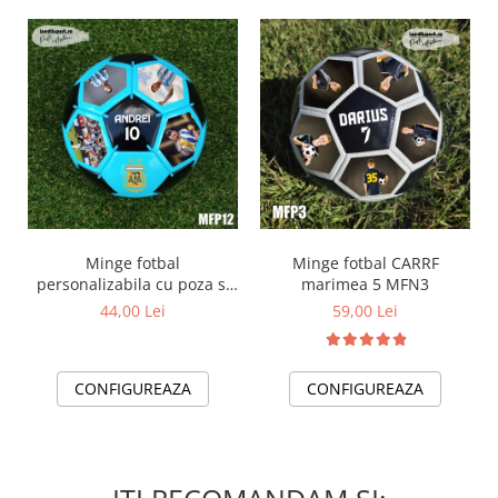
Minge fotbal
Minge fotbal CARRF
personalizabila cu poza si
marimea 5 MFN3
text MFN12
44,00 Lei
59,00 Lei
CONFIGUREAZA
CONFIGUREAZA