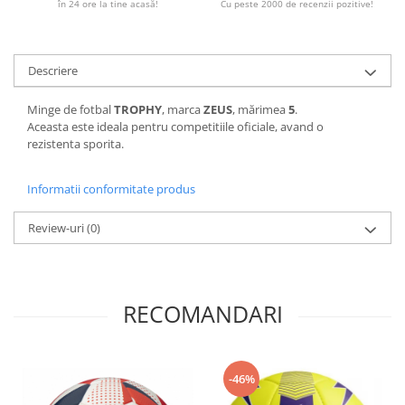
în 24 ore la tine acasă!
Cu peste 2000 de recenzii pozitive!
Descriere
Minge de fotbal
TROPHY
, marca
ZEUS
, mărimea
5
.
Aceasta este ideala pentru competitiile oficiale, avand o
rezistenta sporita.
Informatii conformitate produs
Review-uri
(0)
RECOMANDARI
-46%