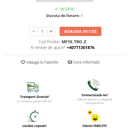
IN STOC
Durata de livrare:
1
ADAUGA IN COS
Cod Produs:
MF10_TRO_Z
Ai nevoie de ajutor?
+40771301876
Adauga la Favorite
Cere informatii
Contactează-ne!
Transport Gratuit!
Oferim detalii cu deplină
La comenzi peste 200 lei!
transparență
Livrăm repede!
Clienti FERICITI!