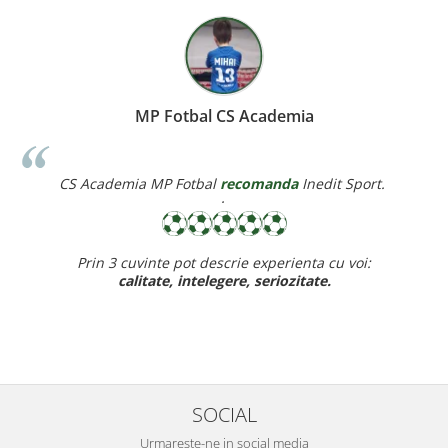
Miereanu Corina
 Sport.
Corina Violeta Mierean
recomanda
Inedit Spor
 voi:
Recomand cu drag inedit sport pt rapiditate, calitate
ff bun,
baietelul e ff incantat de noul lui echipamen
SOCIAL
Urmareste-ne in social media