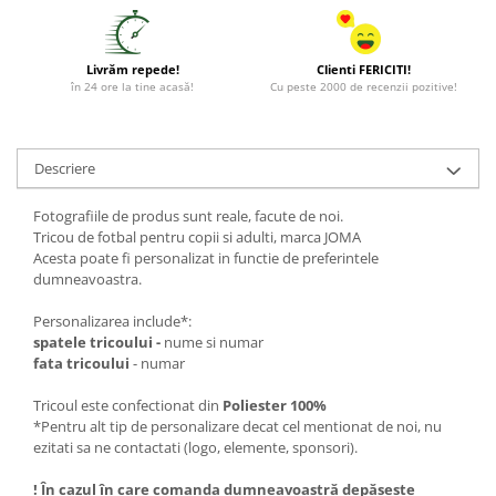
Livrăm repede!
Clienti FERICITI!
în 24 ore la tine acasă!
Cu peste 2000 de recenzii pozitive!
Descriere
Fotografiile de produs sunt reale, facute de noi.
Tricou de fotbal pentru copii si adulti, marca JOMA
Acesta poate fi personalizat in functie de preferintele
dumneavoastra.
Personalizarea include*:
spatele tricoului -
nume si numar
fata tricoului
- numar
Tricoul este confectionat din
Poliester 100%
*Pentru alt tip de personalizare decat cel mentionat de noi, nu
ezitati sa ne contactati (logo, elemente, sponsori).
! În cazul în care comanda dumneavoastră depășește