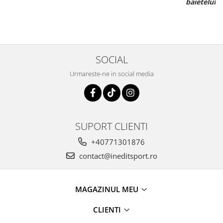
baietelul e ff incantat de noul lui echipament.
SOCIAL
Urmareste-ne in social media
SUPORT CLIENTI
+40771301876
contact@ineditsport.ro
MAGAZINUL MEU
CLIENTI