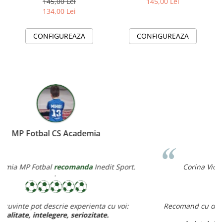
145,00 Lei
145,00 Lei
134,00 Lei
CONFIGUREAZA
CONFIGUREAZA
Miereanu Corina
Corina Violeta Mierean
recomanda
Inedit Sport.
Recomand cu drag inedit sport pt rapiditate, calitate si pret
ff bun,