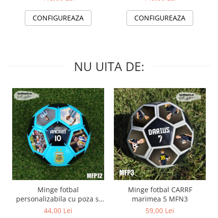
CONFIGUREAZA
CONFIGUREAZA
NU UITA DE:
Minge fotbal
Minge fotbal CARRF
personalizabila cu poza si
marimea 5 MFN3
text MFN12
44,00 Lei
59,00 Lei