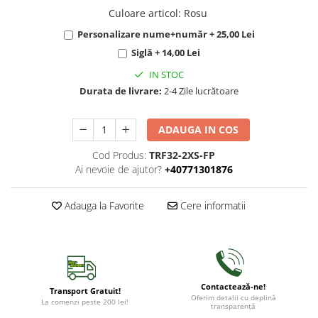
Culoare articol
:
Rosu
Personalizare nume+număr + 25,00 Lei
Siglă + 14,00 Lei
IN STOC
Durata de livrare:
2-4 Zile lucrătoare
ADAUGA IN COS
Cod Produs:
TRF32-2XS-FP
Ai nevoie de ajutor?
+40771301876
Adauga la Favorite
Cere informatii
Contactează-ne!
Transport Gratuit!
Oferim detalii cu deplină
La comenzi peste 200 lei!
transparență