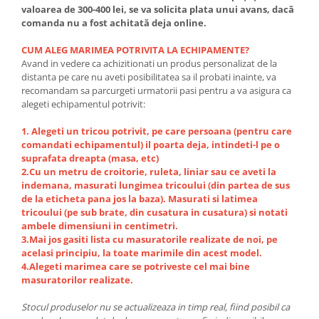
valoarea de 300-400 lei, se va solicita plata unui avans, dacă
comanda nu a fost achitată deja online.
CUM ALEG MARIMEA POTRIVITA LA ECHIPAMENTE?
Avand in vedere ca achizitionati un produs personalizat de la
distanta pe care nu aveti posibilitatea sa il probati inainte, va
recomandam sa parcurgeti urmatorii pasi pentru a va asigura ca
alegeti echipamentul potrivit:
1. Alegeti un tricou potrivit, pe care persoana (pentru care
comandati echipamentul) il poarta deja, intindeti-l pe o
suprafata dreapta (masa, etc)
2.Cu un metru de croitorie, ruleta, liniar sau ce aveti la
indemana, masurati lungimea tricoului (din partea de sus
de la eticheta pana jos la baza). Masurati si latimea
tricoului (pe sub brate, din cusatura in cusatura) si notati
ambele dimensiuni in centimetri.
3.Mai jos gasiti lista cu masuratorile realizate de noi, pe
acelasi principiu, la toate marimile din acest model.
4.Alegeti marimea care se potriveste cel mai bine
masuratorilor realizate.
Stocul produselor nu se actualizeaza in timp real, fiind posibil ca