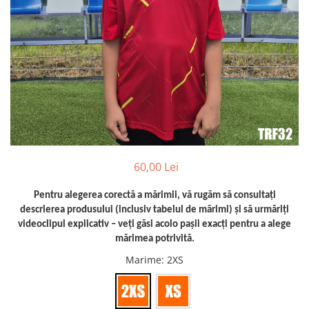
Bidoane si termosuri sportive
Sepci
Trofee
60,00 Lei
Pentru alegerea corectă a mărimii, vă rugăm să consultați
descrierea produsului (inclusiv tabelul de mărimi) și să urmăriți
videoclipul explicativ – veți găsi acolo pașii exacți pentru a alege
mărimea potrivită.
Marime
: 2XS