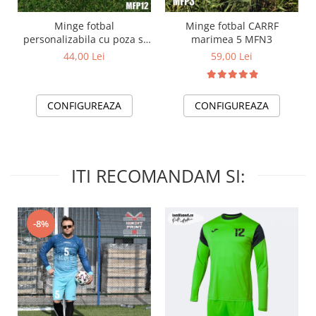
Minge fotbal
Minge fotbal CARRF
personalizabila cu poza si
marimea 5 MFN3
text MFN12
44,00 Lei
59,00 Lei
CONFIGUREAZA
CONFIGUREAZA
ITI RECOMANDAM SI:
-8%