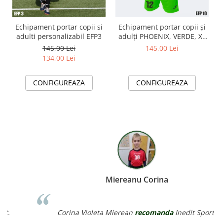
Echipament portar copii si
Echipament portar copii și
adulti personalizabil EFP3
adulți PHOENIX, VERDE, XL
EFP10
145,00 Lei
145,00 Lei
134,00 Lei
CONFIGUREAZA
CONFIGUREAZA
Miereanu Corina
Corina Violeta Mierean
recomanda
Inedit Sport.