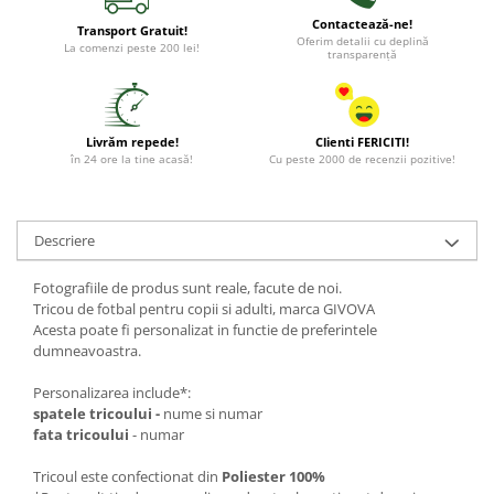
Contactează-ne!
Transport Gratuit!
Oferim detalii cu deplină
La comenzi peste 200 lei!
transparență
Livrăm repede!
Clienti FERICITI!
în 24 ore la tine acasă!
Cu peste 2000 de recenzii pozitive!
Descriere
Fotografiile de produs sunt reale, facute de noi.
Tricou de fotbal pentru copii si adulti, marca GIVOVA
Acesta poate fi personalizat in functie de preferintele
dumneavoastra.
Personalizarea include*:
spatele tricoului -
nume si numar
fata tricoului
- numar
Tricoul este confectionat din
Poliester 100%