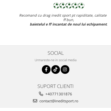
Recomand cu drag inedit sport pt rapiditate, calitate si pret
ff bun,
baietelul e ff incantat de noul lui echipament.
SOCIAL
Urmareste-ne in social media
SUPORT CLIENTI
+40771301876
contact@ineditsport.ro