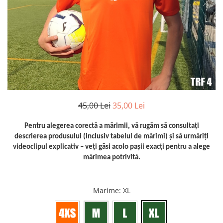
Bidoane si termosuri sportive
Sepci
Trofee
45,00 Lei
35,00 Lei
Pentru alegerea corectă a mărimii, vă rugăm să consultați
descrierea produsului (inclusiv tabelul de mărimi) și să urmăriți
videoclipul explicativ – veți găsi acolo pașii exacți pentru a alege
mărimea potrivită.
Marime
: XL