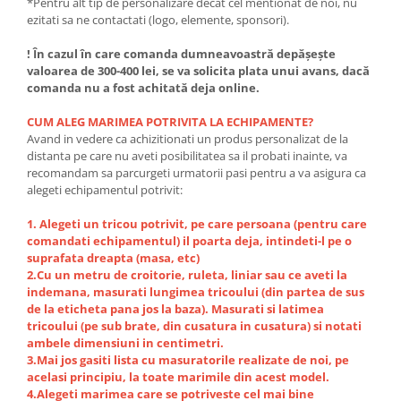
*Pentru alt tip de personalizare decat cel mentionat de noi, nu
ezitati sa ne contactati (logo, elemente, sponsori).
! În cazul în care comanda dumneavoastră depășește
valoarea de 300-400 lei, se va solicita plata unui avans, dacă
comanda nu a fost achitată deja online.
CUM ALEG MARIMEA POTRIVITA LA ECHIPAMENTE?
Avand in vedere ca achizitionati un produs personalizat de la
distanta pe care nu aveti posibilitatea sa il probati inainte, va
recomandam sa parcurgeti urmatorii pasi pentru a va asigura ca
alegeti echipamentul potrivit:
1. Alegeti un tricou potrivit, pe care persoana (pentru care
comandati echipamentul) il poarta deja, intindeti-l pe o
suprafata dreapta (masa, etc)
2.Cu un metru de croitorie, ruleta, liniar sau ce aveti la
indemana, masurati lungimea tricoului (din partea de sus
de la eticheta pana jos la baza). Masurati si latimea
tricoului (pe sub brate, din cusatura in cusatura) si notati
ambele dimensiuni in centimetri.
3.Mai jos gasiti lista cu masuratorile realizate de noi, pe
acelasi principiu, la toate marimile din acest model.
4.Alegeti marimea care se potriveste cel mai bine