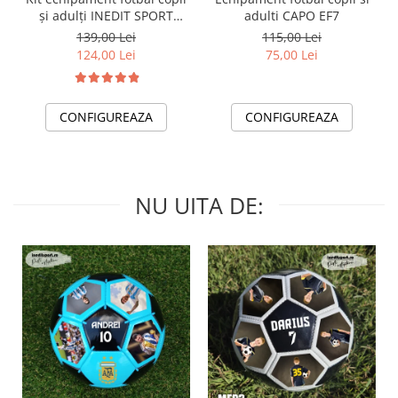
și adulți INEDIT SPORT
adulti CAPO EF7
PEF22C
139,00 Lei
115,00 Lei
124,00 Lei
75,00 Lei
CONFIGUREAZA
CONFIGUREAZA
NU UITA DE: