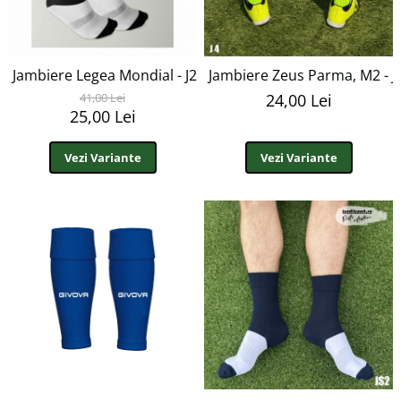
Bidoane si termosuri sportive
Sepci
Trofee
Jambiere Legea Mondial - J2
Jambiere Zeus Parma, M2 - J
41,00 Lei
24,00 Lei
25,00 Lei
Vezi Variante
Vezi Variante