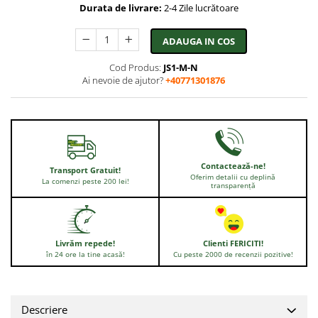
Durata de livrare:
2-4 Zile lucrătoare
ADAUGA IN COS
Cod Produs:
JS1-M-N
Ai nevoie de ajutor?
+40771301876
Contactează-ne!
Transport Gratuit!
Oferim detalii cu deplină
La comenzi peste 200 lei!
transparență
Livrăm repede!
Clienti FERICITI!
în 24 ore la tine acasă!
Cu peste 2000 de recenzii pozitive!
Descriere