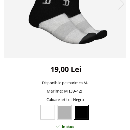
Bidoane si termosuri sportive
Sepci
Trofee
19,00 Lei
Disponibile pe marimea M.
Marime
:
M (39-42)
Culoare articol
: Negru
In stoc