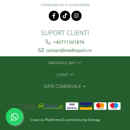
Urmareste-ne in social media
SUPORT CLIENTI
+40771301876
contact@ineditsport.ro
MAGAZINUL MEU
CLIENTI
DATE COMERCIALE
Creat cu
Platforma E-commerce by Gomag