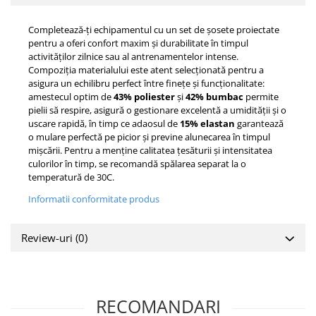
Completează-ți echipamentul cu un set de șosete proiectate
pentru a oferi confort maxim și durabilitate în timpul
activităților zilnice sau al antrenamentelor intense.
Compoziția materialului este atent selecționată pentru a
asigura un echilibru perfect între finețe și funcționalitate:
amestecul optim de
43% poliester
și
42% bumbac
permite
pielii să respire, asigură o gestionare excelentă a umidității și o
uscare rapidă, în timp ce adaosul de
15% elastan
garantează
o mulare perfectă pe picior și previne alunecarea în timpul
mișcării. Pentru a menține calitatea țesăturii și intensitatea
culorilor în timp, se recomandă spălarea separat la o
temperatură de 30C.
Informatii conformitate produs
Review-uri
(0)
RECOMANDARI