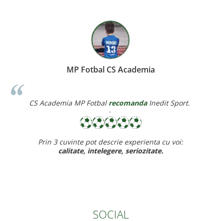
l CS Academia
Miereanu 
al
recomanda
Inedit Sport.
Corina Violeta Mierean
re
·
descrie experienta cu voi:
Recomand cu drag inedit sport pt
legere, seriozitate.
ff bu
baietelul e ff incantat d
SOCIAL