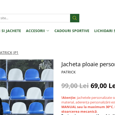
 SI JACHETE
ACCESORII
CADOURI SPORTIVE
LICHIDARI 
PATRICK JP1
Jacheta ploaie perso
PATRICK
99,00 Lei
69,00 L
!Atenție:
Jachetele personalizate s
material, aderența personalizării est
MANUAL sau la maximum 30°C
,
stoarcerea mecanică
.