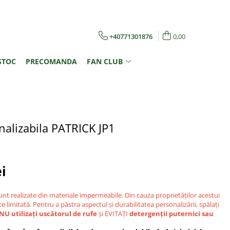
+40771301876
0,00
STOC
PRECOMANDA
FAN CLUB
nalizabila PATRICK JP1
ei
unt realizate din materiale impermeabile. Din cauza proprietăților acestui
e limitată. Pentru a păstra aspectul și durabilitatea personalizării, spălați
NU utilizați uscătorul de rufe
și EVITAȚI
detergenții puternici sau