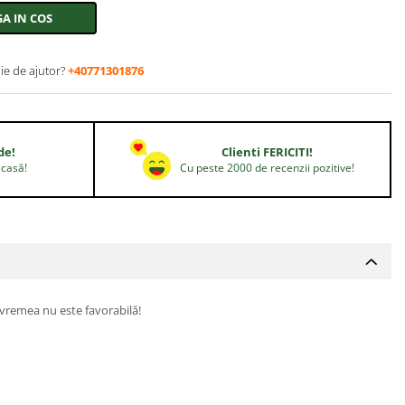
A IN COS
ie de ajutor?
+40771301876
de!
Clienti FERICITI!
acasă!
Cu peste 2000 de recenzii pozitive!
d vremea nu este favorabilă!