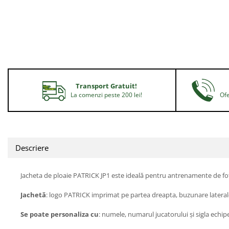
Transport Gratuit!
La comenzi peste 200 lei!
Ofe
Descriere
Jacheta de ploaie PATRICK JP1 este ideală pentru antrenamente de fotba
Jachetă
: logo PATRICK imprimat pe partea dreapta, buzunare laterale
Se poate personaliza cu
: numele, numarul jucatorului și sigla echipe