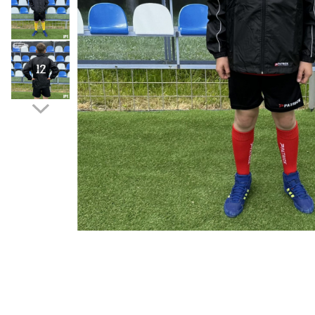
Bidoane si termosuri sportive
Sepci
Trofee