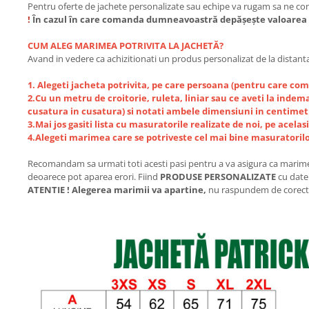
Pentru oferte de jachete personalizate sau echipe va rugam sa ne con
!
În cazul în care comanda dumneavoastră depășește valoarea de 
CUM ALEG MARIMEA POTRIVITA LA JACHETĂ?
Avand in vedere ca achizitionati un produs personalizat de la distanta
1. Alegeti jacheta potrivita, pe care persoana (pentru care com
2.Cu un metru de croitorie, ruleta, liniar sau ce aveti la indem
cusatura in cusatura) si notati ambele dimensiuni in centimetr
3.Mai jos gasiti lista cu masuratorile realizate de noi, pe acela
4.Alegeti marimea care se potriveste cel mai bine masuratorilo
Recomandam sa urmati toti acesti pasi pentru a va asigura ca marimea 
deoarece pot aparea erori. Fiind
PRODUSE PERSONALIZATE
cu date
ATENTIE ! Alegerea marimii va apartine,
nu raspundem de corecti