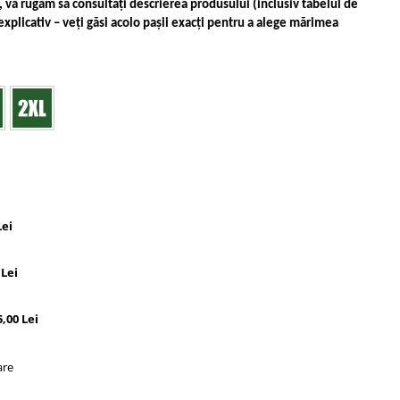
 vă rugăm să consultați descrierea produsului (inclusiv tabelul de
explicativ – veți găsi acolo pașii exacți pentru a alege mărimea
Lei
Lei
5,00 Lei
are