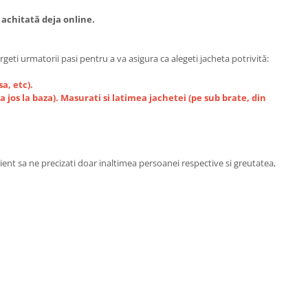
 achitată deja online.
geti urmatorii pasi pentru a va asigura ca alegeti jacheta potrivită:
a, etc).
 jos la baza). Masurati si latimea jachetei (pe sub brate, din
nt sa ne precizati doar inaltimea persoanei respective si greutatea,