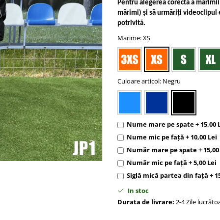
Pentru alegerea corectă a mărimii,
mărimi) și să urmăriți videoclipul 
potrivită.
Marime
: XS
Culoare articol
: Negru
Nume mare pe spate + 15,00 
Nume mic pe față + 10,00 Lei
Număr mare pe spate + 15,00 
Număr mic pe față + 5,00 Lei
Siglă mică partea din față + 1
In stoc
Durata de livrare:
2-4 Zile lucrăto