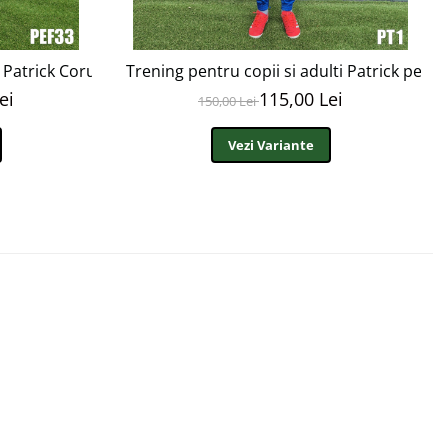
i Patrick Coruna PEF33
Trening pentru copii si adulti Patrick perso
ei
115,00 Lei
150,00 Lei
Vezi Variante