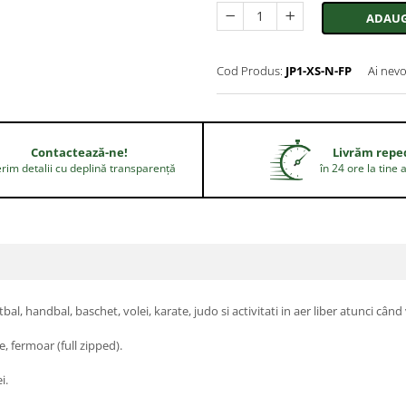
ADAUG
Cod Produs:
JP1-XS-N-FP
Ai nevo
Contactează-ne!
Livrăm repe
rim detalii cu deplină transparență
în 24 ore la tine 
l, handbal, baschet, volei, karate, judo si activitati in aer liber atunci cân
, fermoar (full zipped).
i.