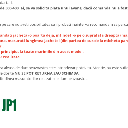
tactati.
300-400 lei, se va solicita plata unui avans, dacă comanda nu a fost
 pe care nu aveti posibilitatea sa il probati inainte, va recomandam sa parcur
andati jacheta) o poarta deja, intindeti-o pe o suprafata dreapta (mas
ana, masurati lungimea jachetei (din partea de sus de la eticheta pana
i.
si principiu, la toate marimile din acest model.
r realizate.
aleasa de dumneavoastra este intr-adevar potrivita. Atentie, nu este suficie
le dorite
NU SE POT RETURNA SAU SCHIMBA
.
tudinea masuratorilor realizate de dumneavoastra.