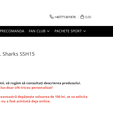
+40771301876
0,00
PRECOMANDA
FAN CLUB
PACHETE SPORT
C. Sharks SSH15
ii, vă rugăm să consultați descrierea produsului.
nclus doar UN tricou personalizat!
avoastră depășește valoarea de 150 lei, se va solicita
nu a fost achitată deja online.