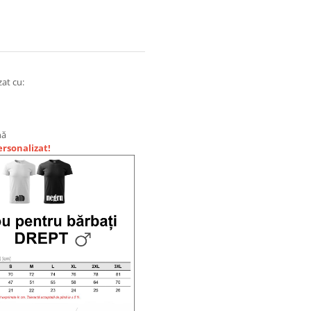
zat cu:
nă
ersonalizat!