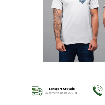
Bidoane si termosuri sportive
Sepci
Trofee
Transport Gratuit!
La comenzi peste 200 lei!