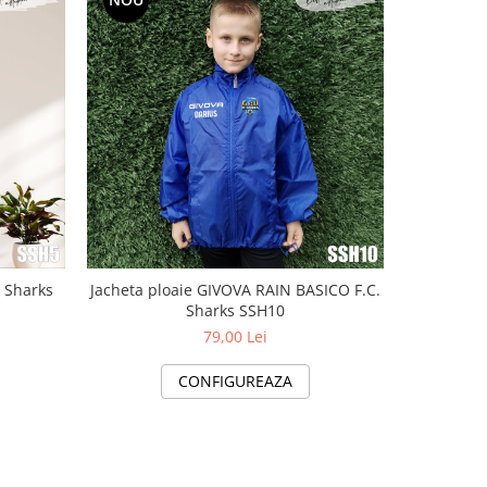
NOU
. Sharks
Jacheta ploaie GIVOVA RAIN BASICO F.C.
Rucsac Pe
Sharks SSH10
79,00 Lei
CONFIGUREAZA