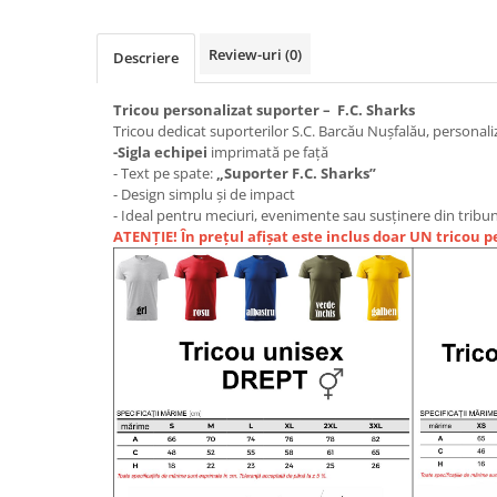
Review-uri
(0)
Descriere
Tricou personalizat suporter –
F.C. Sharks
Tricou dedicat suporterilor S.C. Barcău Nușfalău, personali
-Sigla echipei
imprimată pe față
- Text pe spate:
„Suporter
F.C. Sharks
”
- Design simplu și de impact
- Ideal pentru meciuri, evenimente sau susținere din tribu
ATENȚIE! În prețul afișat este inclus doar UN tricou p