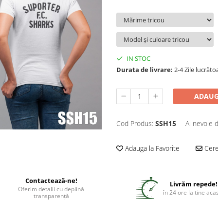
IN STOC
Durata de livrare:
2-4 Zile lucrăto
ADAUG
Cod Produs:
SSH15
Ai nevoie 
Adauga la Favorite
Cere 
Contactează-ne!
Livrăm repede!
Oferim detalii cu deplină
în 24 ore la tine aca
transparență