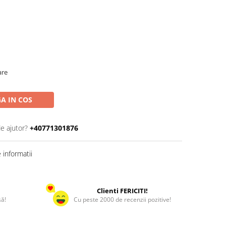
are
A IN COS
de ajutor?
+40771301876
informatii
Clienti FERICITI!
să!
Cu peste 2000 de recenzii pozitive!