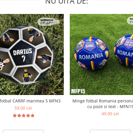
NU UITA DE:
fotbal CARRF marimea 5 MFN3
Minge fotbal Romania persona
cu poze si text - MFN1
59,00 Lei
49,00 Lei