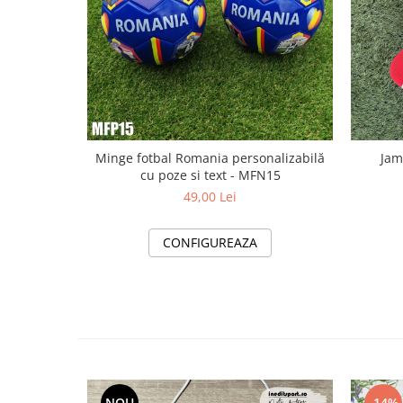
Minge fotbal Romania personalizabilă
Jam
cu poze si text - MFN15
49,00 Lei
CONFIGUREAZA
NOU
-14%