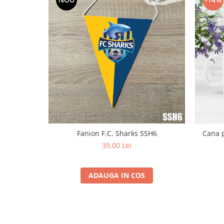
Fanion F.C. Sharks SSH6
Cana p
39,00 Lei
ADAUGA IN COS