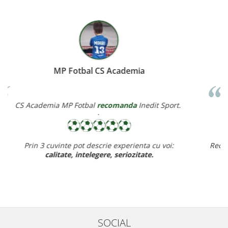
Miereanu Corina
Corina Violeta Mierean
recomanda
Inedit Sport.
Recomand cu drag inedit sport pt rapiditate, calitate si pret
ff bun,
baietelul e ff incantat de noul lui echipament.
SOCIAL