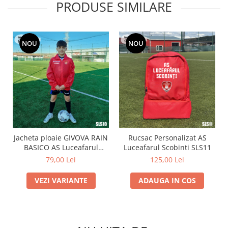
PRODUSE SIMILARE
NOU
NOU
Jacheta ploaie GIVOVA RAIN
Rucsac Personalizat AS
BASICO AS Luceafarul
Luceafarul Scobinti SLS11
Scobinti SLS10
79,00 Lei
125,00 Lei
VEZI VARIANTE
ADAUGA IN COS