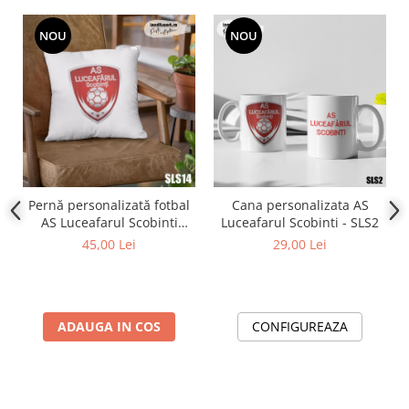
NOU
NOU
Pernă personalizată fotbal
Cana personalizata AS
AS Luceafarul Scobinti
Luceafarul Scobinti - SLS2
SLS14
45,00 Lei
29,00 Lei
ADAUGA IN COS
CONFIGUREAZA