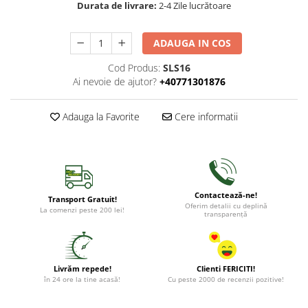
Durata de livrare:
2-4 Zile lucrătoare
ADAUGA IN COS
Cod Produs:
SLS16
Ai nevoie de ajutor?
+40771301876
Adauga la Favorite
Cere informatii
Contactează-ne!
Transport Gratuit!
Oferim detalii cu deplină
La comenzi peste 200 lei!
transparență
Livrăm repede!
Clienti FERICITI!
în 24 ore la tine acasă!
Cu peste 2000 de recenzii pozitive!