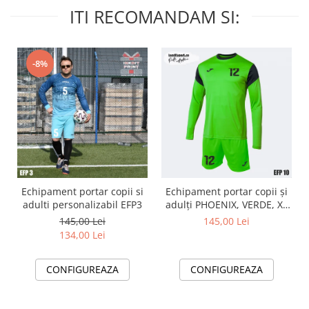
ITI RECOMANDAM SI:
-8%
Echipament portar copii si
Echipament portar copii și
adulti personalizabil EFP3
adulți PHOENIX, VERDE, XL
EFP10
145,00 Lei
145,00 Lei
134,00 Lei
CONFIGUREAZA
CONFIGUREAZA