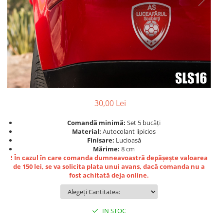
Bidoane si termosuri sportive
Sepci
Trofee
30,00 Lei
Comandă minimă:
Set 5 bucăți
Material:
Autocolant lipicios
Finisare:
Lucioasă
Mărime:
8 cm
! În cazul în care comanda dumneavoastră depășește valoarea
de 150 lei, se va solicita plata unui avans, dacă comanda nu a
fost achitată deja online.
IN STOC