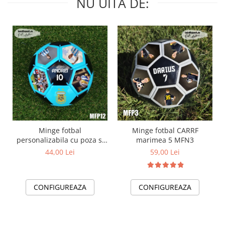
NU UITA DE:
Minge fotbal
Minge fotbal CARRF
personalizabila cu poza si
marimea 5 MFN3
text MFN12
44,00 Lei
59,00 Lei
CONFIGUREAZA
CONFIGUREAZA