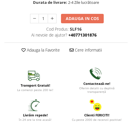
Durata de livrare:
2-4 Zile lucrătoare
ADAUGA IN COS
Cod Produs:
SLF16
Ai nevoie de ajutor?
+40771301876
Adauga la Favorite
Cere informatii
Contactează-ne!
Transport Gratuit!
Oferim detalii cu deplină
La comenzi peste 200 lei!
transparență
Livrăm repede!
Clienti FERICITI!
în 24 ore la tine acasă!
Cu peste 2000 de recenzii pozitive!