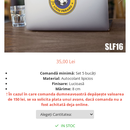
Bidoane si termosuri sportive
Sepci
Trofee
35,00 Lei
Comandă minimă:
Set 5 bucăți
Material:
Autocolant lipicios
Finisare:
Lucioasă
Mărime:
8 cm
! În cazul în care comanda dumneavoastră depășește valoarea
de 150 lei, se va solicita plata unui avans, dacă comanda nu a
fost achitată deja online.
IN STOC