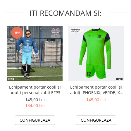
ITI RECOMANDAM SI:
-8%
Echipament portar copii si
Echipament portar copii și
adulti personalizabil EFP3
adulți PHOENIX, VERDE, XL
EFP10
145,00 Lei
145,00 Lei
134,00 Lei
CONFIGUREAZA
CONFIGUREAZA