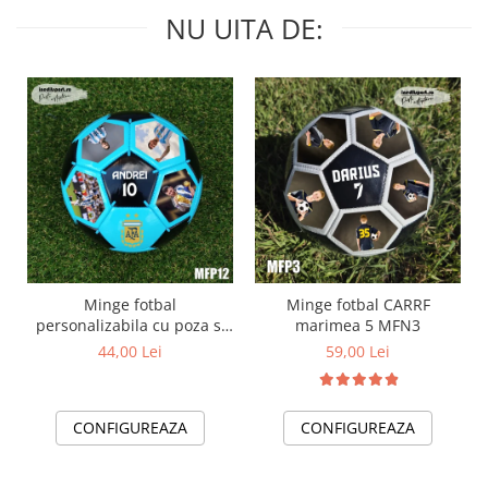
NU UITA DE:
Minge fotbal
Minge fotbal CARRF
personalizabila cu poza si
marimea 5 MFN3
text MFN12
44,00 Lei
59,00 Lei
CONFIGUREAZA
CONFIGUREAZA