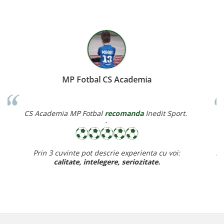
Miereanu Corina
Corina Violeta Mierean
recomanda
Inedit Sport.
Recomand cu drag inedit sport pt rapiditate, calitate si pret
ff bun,
baietelul e ff incantat de noul lui echipament.