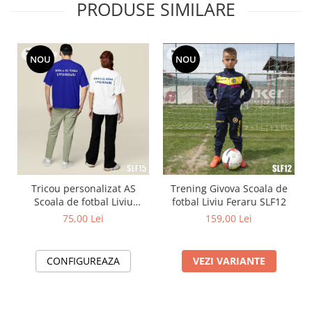
PRODUSE SIMILARE
NOU
NOU
Tricou personalizat AS
Trening Givova Scoala de
Scoala de fotbal Liviu
fotbal Liviu Feraru SLF12
Feraru SLF15
75,00 Lei
159,00 Lei
CONFIGUREAZA
VEZI VARIANTE