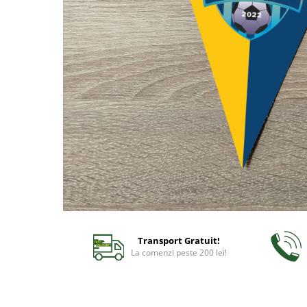
Bidoane si termosuri sportive
Sepci
Trofee
Transport Gratuit!
La comenzi peste 200 lei!