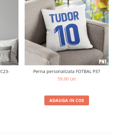
-17%
 C23-
Perna personalizata FOTBAL P37
Jambie
59,00 Lei
29
ADAUGA IN COS