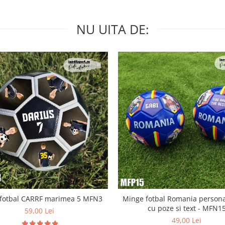
NU UITA DE:
fotbal CARRF marimea 5 MFN3
Minge fotbal Romania persona
cu poze si text - MFN1
59,00 Lei
49,00 Lei