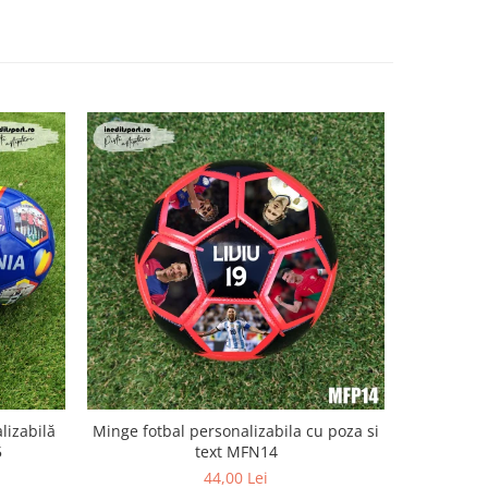
NOU
lizabilă
Minge fotbal personalizabila cu poza si
M
5
text MFN14
44,00 Lei