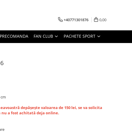
+40771301876
0,00
PRECOMANDA
FAN CLUB
PACHETE SPORT
H6
4 cm
avoastră depășește valoarea de 150 lei, se va solicita
nu a fost achitată deja online.
are