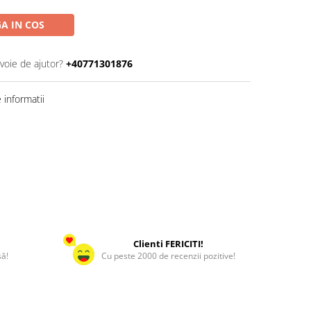
A IN COS
voie de ajutor?
+40771301876
informatii
Clienti FERICITI!
să!
Cu peste 2000 de recenzii pozitive!