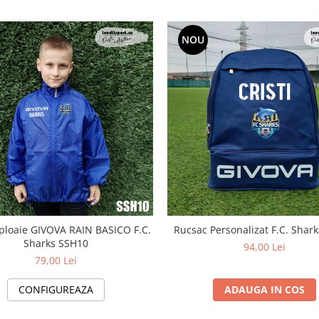
NOU
 ploaie GIVOVA RAIN BASICO F.C.
Rucsac Personalizat F.C. Shar
Sharks SSH10
94,00 Lei
79,00 Lei
CONFIGUREAZA
ADAUGA IN COS