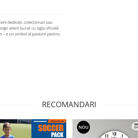
rii dedicați, colecționari sau
ign atent lucrat cu sigla oficială
t – e un simbol al pasiunii pentru
RECOMANDARI
NOU