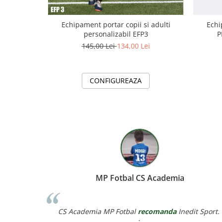
Echipament portar copii si adulti
Echi
personalizabil EFP3
P
145,00 Lei
134,00 Lei
CONFIGUREAZA
Cata Catalina
Cătă Cătălina
recomanda
Inedit Sport.