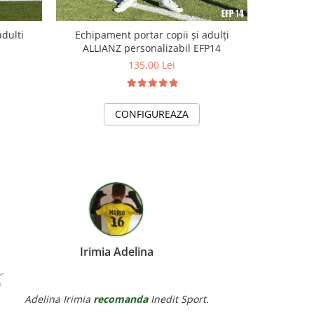
adulti
Echipament portar copii și adulți
KIT P
ALLIANZ personalizabil EFP14
135,00 Lei
CONFIGUREAZA
Miereanu Corina
Corina Violeta Mierean
recomanda
Inedit Sport.
Ade