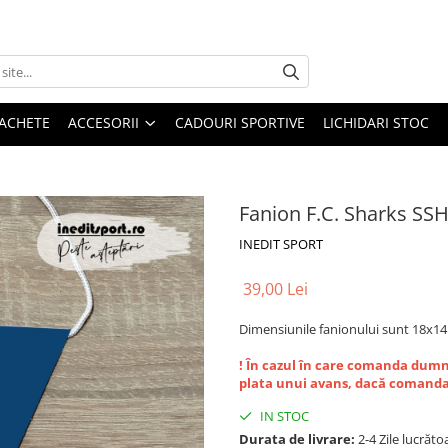
 JACHETE
ACCESORII
CADOURI SPORTIVE
LICHIDARI STOC
Fanion F.C. Sharks SS
INEDIT SPORT
39,00 Lei
Dimensiunile fanionului sunt 18x1
! În cazul în care comanda dumne
plata unui avans, dacă comanda 
IN STOC
Durata de livrare:
2-4 Zile lucrăto