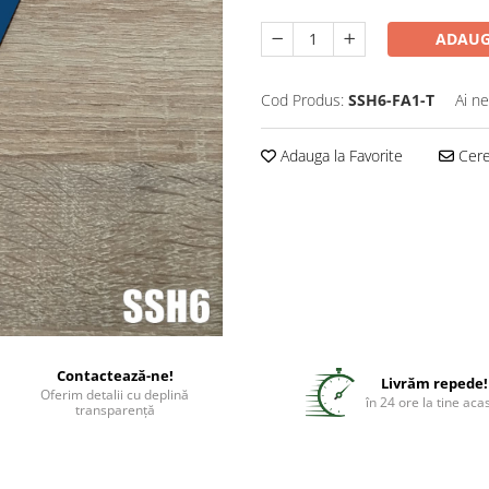
ADAUG
Cod Produs:
SSH6-FA1-T
Ai ne
Adauga la Favorite
Cere 
Contactează-ne!
Livrăm repede!
Oferim detalii cu deplină
în 24 ore la tine aca
transparență