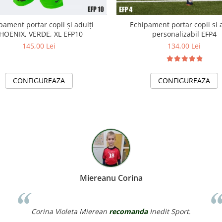
pament portar copii și adulți
Echipament portar copii si 
HOENIX, VERDE, XL EFP10
personalizabil EFP4
145,00 Lei
134,00 Lei
CONFIGUREAZA
CONFIGUREAZA
MP Fotbal CS Academia
CS Academia MP Fotbal
recomanda
Inedit Sport.
·