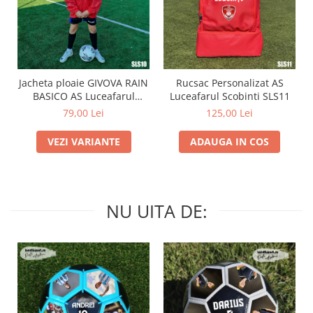
Jacheta ploaie GIVOVA RAIN
Rucsac Personalizat AS
BASICO AS Luceafarul
Luceafarul Scobinti SLS11
Scobinti SLS10
79,00 Lei
125,00 Lei
VEZI VARIANTE
ADAUGA IN COS
NU UITA DE: