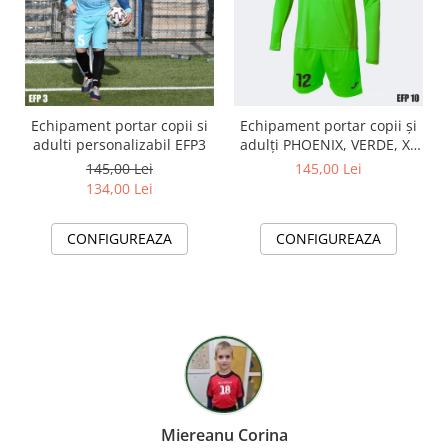
Echipament portar copii si
Echipament portar copii și
adulti personalizabil EFP3
adulți PHOENIX, VERDE, XL
EFP10
145,00 Lei
145,00 Lei
134,00 Lei
CONFIGUREAZA
CONFIGUREAZA
Miereanu Corina