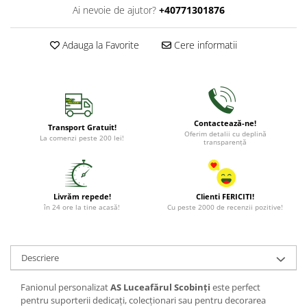
Ai nevoie de ajutor?
+40771301876
Adauga la Favorite
Cere informatii
Contactează-ne!
Transport Gratuit!
Oferim detalii cu deplină
La comenzi peste 200 lei!
transparență
Livrăm repede!
Clienti FERICITI!
în 24 ore la tine acasă!
Cu peste 2000 de recenzii pozitive!
Descriere
Fanionul personalizat
AS Luceafărul Scobinți
este perfect
pentru suporterii dedicați, colecționari sau pentru decorarea