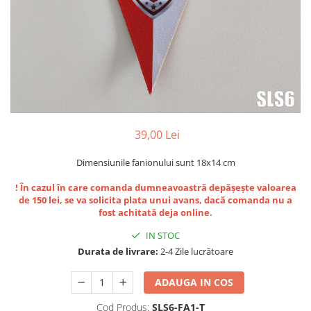
Bidoane si termosuri sportive
Sepci
Trofee
39,00 Lei
Dimensiunile fanionului sunt 18x14 cm
! În cazul în care comanda dumneavoastră depășește valoarea
de 150 lei, se va solicita plata unui avans, dacă comanda nu a
fost achitată deja online.
IN STOC
Durata de livrare:
2-4 Zile lucrătoare
ADAUGA IN COS
Cod Produs:
SLS6-FA1-T