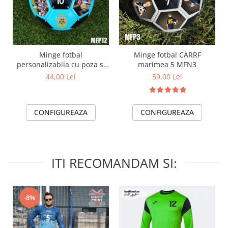
Minge fotbal
Minge fotbal CARRF
personalizabila cu poza si
marimea 5 MFN3
text MFN12
44,00 Lei
59,00 Lei
CONFIGUREAZA
CONFIGUREAZA
ITI RECOMANDAM SI:
-8%