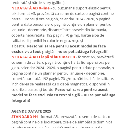
texturată și hârtie ivory (gălbui).
NEDATATĂ AD X-line
-
cu buzunar și suport elastic pentru
pix, format A5, prevăzută cu semn de carte, o pagină conține
harta Europei și ora pe glob, calendar 2024 - 2026, o pagină
pentru date personale, o pagină conține un planner pentru
ianuarie - decembrie, distanțe între orașele din Romania,
copertă neburetată, 192 pagini, 70 g/mp, hârtie albă de
calitate, disponibil în culorile negru, roșu și
albastru.
Personalizarea pentru acest model se face
exclusiv cu text și siglă
–
nu se pot adăuga fotografii!
NEDATATĂ AD Clapă și buzunar CB
- format A5, prevăzută
cu semn de carte, o pagină conține harta Europei și ora pe
glob, calendar 2024 - 2026, o pagină pentru date personale, o
pagină conține un planner pentru ianuarie - decembrie,
copertă buretată, 192 pagini, 70 g/mp, hârtie albă de calitate,
închiderea se realizează cu o clapă magnetică, disponibil în
culorile albastru și bordo.
Personalizarea pentru acest
model se face exclusiv cu text și siglă
–
nu se pot adăuga
fotografii!
AGENDE DATATE 2025
STANDARD H1
- format A5, prevazută cu semn de carte, o
pagină conține o zi lucratoare, zilele de sâmbătă și duminică
cuprinse pe o pagină, o pagină pentru date personale,