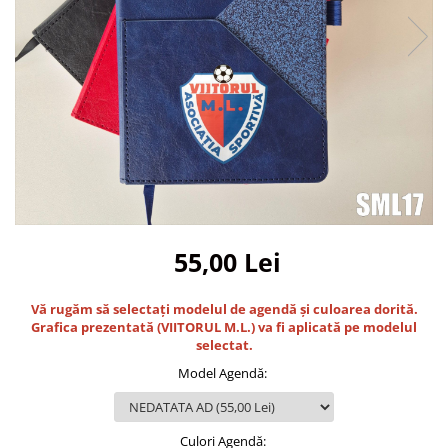
Bidoane si termosuri sportive
Sepci
Trofee
55,00 Lei
Vă rugăm să selectați modelul de agendă și culoarea dorită.
Grafica prezentată (VIITORUL M.L.
) va fi aplicată pe modelul
selectat.
Model Agendă
:
Culori Agendă
: