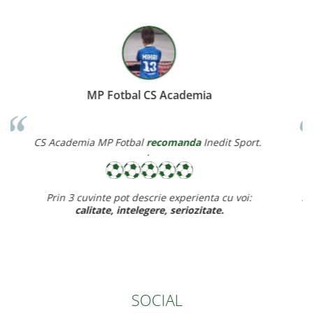
Miereanu Corina
Corina Violeta Mierean
recomanda
Inedit Sport.
Recomand cu drag inedit sport pt rapiditate, calitate si pret
ff bun,
baietelul e ff incantat de noul lui echipament.
SOCIAL