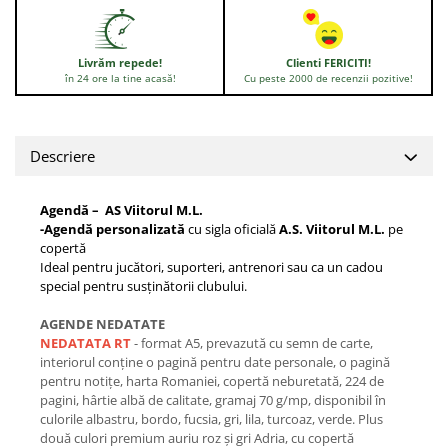
Livrăm repede!
Clienti FERICITI!
în 24 ore la tine acasă!
Cu peste 2000 de recenzii pozitive!
Descriere
Agendă –
AS Viitorul M.L.
-Agendă personalizată
cu sigla oficială
A.S. Viitorul M.L.
pe
copertă
Ideal pentru jucători, suporteri, antrenori sau ca un cadou
special pentru susținătorii clubului.
AGENDE NEDATATE
NEDATATA RT
- format A5, prevazută cu semn de carte,
interiorul conține o pagină pentru date personale, o pagină
pentru notițe, harta Romaniei, copertă neburetată, 224 de
pagini, hârtie albă de calitate, gramaj 70 g/mp, disponibil în
culorile albastru, bordo, fucsia, gri, lila, turcoaz, verde. Plus
două culori premium auriu roz și gri Adria, cu copertă