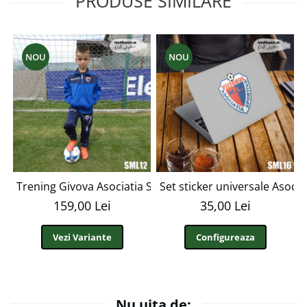
PRODUSE SIMILARE
NOU
NOU
Trening Givova Asociatia Sportiva Viitorul M.L. SML12
Set sticker universale Asocia
159,00 Lei
35,00 Lei
Vezi Variante
Configureaza
Nu uita de: