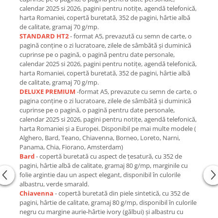
calendar 2025 si 2026, pagini pentru notițe, agendă telefonică,
harta Romaniei, copertă buretată, 352 de pagini, hârtie albă
de calitate, gramaj 70 g/mp.
STANDARD HT2
- format A5, prevazută cu semn de carte, o
pagină conține o zi lucratoare, zilele de sâmbătă și duminică
cuprinse pe o pagină, o pagină pentru date personale,
calendar 2025 si 2026, pagini pentru notițe, agendă telefonică,
harta Romaniei, copertă buretată, 352 de pagini, hârtie albă
de calitate, gramaj 70 g/mp.
DELUXE PREMIUM
-format A5, prevazute cu semn de carte, o
pagina conține o zi lucratoare, zilele de sâmbătă și duminică
cuprinse pe o pagină, o pagină pentru date personale,
calendar 2025 si 2026, pagini pentru notițe, agendă telefonică,
harta Romaniei și a Europei. Disponibil pe mai multe modele (
Alghero, Bard, Teano, Chiavenna, Borneo, Loreto, Narni,
Panama, Chia, Fiorano, Amsterdam)
Bard
- copertă buretată cu aspect de țesatură, cu 352 de
pagini, hârtie albă de calitate, gramaj 80 g/mp, marginile cu
folie argintie dau un aspect elegant, disponibil în culorile
albastru, verde smarald.
Chiavenna
- copertă buretată din piele sintetică, cu 352 de
pagini, hârtie de calitate, gramaj 80 g/mp, disponibil în culorile
negru cu margine aurie-hârtie ivory (gălbui) și albastru cu