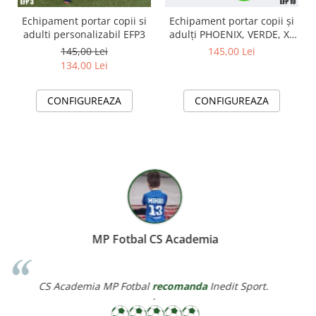
Echipament portar copii si
Echipament portar copii și
adulti personalizabil EFP3
adulți PHOENIX, VERDE, XL
EFP10
145,00 Lei
145,00 Lei
134,00 Lei
CONFIGUREAZA
CONFIGUREAZA
Miereanu Corina
Corina Violeta Mierean
recomanda
Inedit Sport.