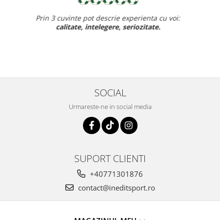
Recomand cu drag inedit sport pt rapiditate, calitate si pret
ff bun,
baietelul e ff incantat de noul lui echipament.
SOCIAL
Urmareste-ne in social media
SUPORT CLIENTI
+40771301876
contact@ineditsport.ro