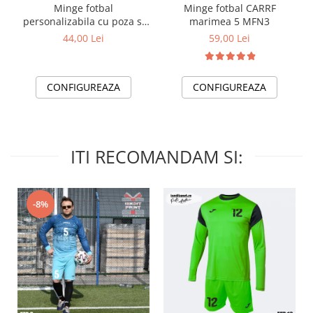
Minge fotbal
Minge fotbal CARRF
personalizabila cu poza si
marimea 5 MFN3
text MFN12
44,00 Lei
59,00 Lei
CONFIGUREAZA
CONFIGUREAZA
ITI RECOMANDAM SI:
-8%