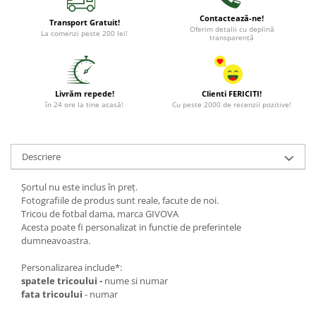
Contactează-ne!
Transport Gratuit!
Oferim detalii cu deplină
La comenzi peste 200 lei!
transparență
Livrăm repede!
Clienti FERICITI!
în 24 ore la tine acasă!
Cu peste 2000 de recenzii pozitive!
Descriere
Șortul nu este inclus în preț.
Fotografiile de produs sunt reale, facute de noi.
Tricou de fotbal dama, marca GIVOVA
Acesta poate fi personalizat in functie de preferintele
dumneavoastra.
Personalizarea include*:
spatele tricoului -
nume si numar
fata tricoului
- numar