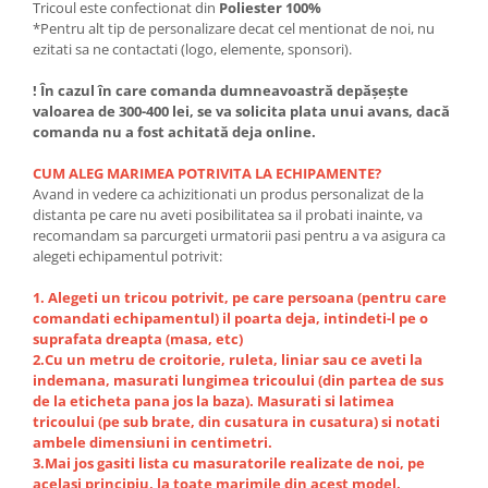
Tricoul este confectionat din
Poliester 100%
*Pentru alt tip de personalizare decat cel mentionat de noi, nu
ezitati sa ne contactati (logo, elemente, sponsori).
! În cazul în care comanda dumneavoastră depășește
valoarea de 300-400 lei, se va solicita plata unui avans, dacă
comanda nu a fost achitată deja online.
CUM ALEG MARIMEA POTRIVITA LA ECHIPAMENTE?
Avand in vedere ca achizitionati un produs personalizat de la
distanta pe care nu aveti posibilitatea sa il probati inainte, va
recomandam sa parcurgeti urmatorii pasi pentru a va asigura ca
alegeti echipamentul potrivit:
1. Alegeti un tricou potrivit, pe care persoana (pentru care
comandati echipamentul) il poarta deja, intindeti-l pe o
suprafata dreapta (masa, etc)
2.Cu un metru de croitorie, ruleta, liniar sau ce aveti la
indemana, masurati lungimea tricoului (din partea de sus
de la eticheta pana jos la baza). Masurati si latimea
tricoului (pe sub brate, din cusatura in cusatura) si notati
ambele dimensiuni in centimetri.
3.Mai jos gasiti lista cu masuratorile realizate de noi, pe
acelasi principiu, la toate marimile din acest model.