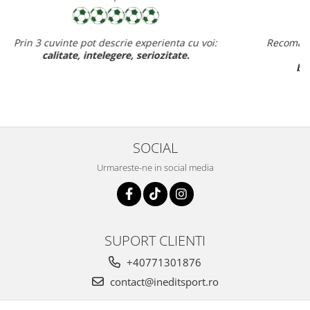
Recomand cu drag inedit sport pt rapiditate, calitate si pret
ff bun,
baietelul e ff incantat de noul lui echipament.
SOCIAL
Urmareste-ne in social media
SUPORT CLIENTI
+40771301876
contact@ineditsport.ro