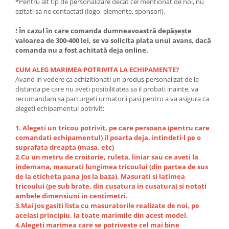
*Pentru alt tip de personalizare decat cel mentionat de noi, nu
ezitati sa ne contactati (logo, elemente, sponsori).
! În cazul în care comanda dumneavoastră depășește
valoarea de 300-400 lei, se va solicita plata unui avans, dacă
comanda nu a fost achitată deja online.
CUM ALEG MARIMEA POTRIVITA LA ECHIPAMENTE?
Avand in vedere ca achizitionati un produs personalizat de la
distanta pe care nu aveti posibilitatea sa il probati inainte, va
recomandam sa parcurgeti urmatorii pasi pentru a va asigura ca
alegeti echipamentul potrivit:
1. Alegeti un tricou potrivit, pe care persoana (pentru care
comandati echipamentul) il poarta deja, intindeti-l pe o
suprafata dreapta (masa, etc)
2.Cu un metru de croitorie, ruleta, liniar sau ce aveti la
indemana, masurati lungimea tricoului (din partea de sus
de la eticheta pana jos la baza). Masurati si latimea
tricoului (pe sub brate, din cusatura in cusatura) si notati
ambele dimensiuni in centimetri.
3.Mai jos gasiti lista cu masuratorile realizate de noi, pe
acelasi principiu, la toate marimile din acest model.
4.Alegeti marimea care se potriveste cel mai bine