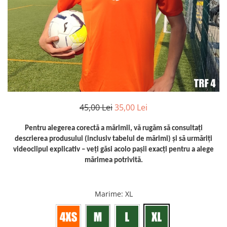
Bidoane si termosuri sportive
Sepci
Trofee
45,00 Lei
35,00 Lei
Pentru alegerea corectă a mărimii, vă rugăm să consultați
descrierea produsului (inclusiv tabelul de mărimi) și să urmăriți
videoclipul explicativ – veți găsi acolo pașii exacți pentru a alege
mărimea potrivită.
Marime
: XL