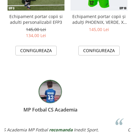
Echipament portar copii si
Echipament portar copii și
adulti personalizabil EFP3
adulți PHOENIX, VERDE, XL
EFP10
145,00 Lei
145,00 Lei
134,00 Lei
CONFIGUREAZA
CONFIGUREAZA
Miereanu Corina
Corina Violeta Mierean
recomanda
Inedit Sport.