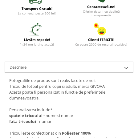
Contactează-ne!
Transport Gratuit!
Oferim detalii cu deplină
La comenzi peste 200 lei!
transparență
Livrăm repede!
Clienti FERICITI!
în 24 ore la tine acasă!
Cu peste 2000 de recenzii pozitive!
Descriere
Fotografiile de produs sunt reale, facute de noi.
Tricou de fotbal pentru copii si adulti, marca GIVOVA
Acesta poate fi personalizat in functie de preferintele
dumneavoastra.
Personalizarea include*:
spatele tricoului -
nume si numar
fata tricoului
- numar
Tricoul este confectionat din
Poliester 100%