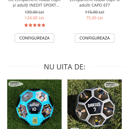
și adulți INEDIT SPORT
adulti CAPO EF7
PEF22C
139,00 Lei
115,00 Lei
124,00 Lei
75,00 Lei
CONFIGUREAZA
CONFIGUREAZA
NU UITA DE: