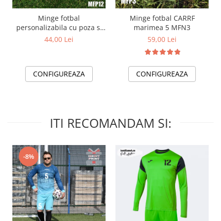
Minge fotbal
Minge fotbal CARRF
personalizabila cu poza si
marimea 5 MFN3
text MFN12
44,00 Lei
59,00 Lei
CONFIGUREAZA
CONFIGUREAZA
ITI RECOMANDAM SI:
-8%