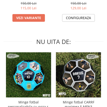
PT1
150,00 Lei
150,00 Lei
115,00 Lei
129,00 Lei
VEZI VARIANTE
CONFIGUREAZA
NU UITA DE:
Minge fotbal
Minge fotbal CARRF
personalizabila cu poza si
marimea 5 MFN3