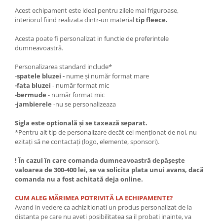
Acest echipament este ideal pentru zilele mai friguroase,
interiorul fiind realizata dintr-un material
tip fleece.
Acesta poate fi personalizat in functie de preferintele
dumneavoastră.
Personalizarea standard include*
-
spatele bluzei -
nume și număr format mare
-fata bluzei
- număr format mic
-bermude
- număr format mic
-jambierele
-nu se personalizeaza
Sigla este optională și se taxează separat.
*Pentru alt tip de personalizare decât cel menționat de noi, nu
ezitați să ne contactați (logo, elemente, sponsori).
! În cazul în care comanda dumneavoastră depășește
valoarea de 300-400 lei, se va solicita plata unui avans, dacă
comanda nu a fost achitată deja online.
CUM ALEG MĂRIMEA POTRIVITĂ LA ECHIPAMENTE?
Avand in vedere ca achizitionati un produs personalizat de la
distanta pe care nu aveti posibilitatea sa il probati inainte, va