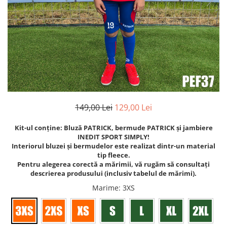
Bidoane si termosuri sportive
Sepci
Trofee
149,00 Lei
129,00 Lei
Kit-ul conține: Bluză PATRICK, bermude PATRICK și jambiere
INEDIT SPORT SIMPLY!
Interiorul bluzei și bermudelor este realizat dintr-un material
tip fleece.
Pentru alegerea corectă a mărimii, vă rugăm să consultați
descrierea produsului (inclusiv tabelul de mărimi).
Marime
: 3XS