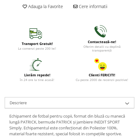
Adauga la Favorite
Cere informatii
Contactează-ne!
Transport Gratuit!
Oferim detalii cu deplină
La comenzi peste 200 lei!
transparență
Livrăm repede!
Clienti FERICITI!
în 24 ore la tine acasă!
Cu peste 2000 de recenzii pozitive!
Descriere
Echipament de fotbal pentru copii, format din bluză cu manecă
lungă PATRICK, bermude PATRICK și jambiere INEDIT SPORT
Simply. Echipamentul este confecționat din Poliester 100%,
material foarte rezistent, special folosit in compețiile sportive.