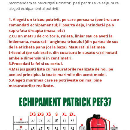
recomandam sa parcurgeti urmatorii pasi pentru a va asigura ca
alegeti echipamentul potrivit:
1. Alegeti un tricou potrivit, pe care persoana (pentru care
comandati echipamentul) il poarta deja, intindeti-l pe o
suprafata dreapta (masa, etc)
2.Cu un metru de croitorie, ruleta, liniar sau ce aveti la
indemana, masurati lungimea tricoului (din partea de sus
de la eticheta pana jos la baza). Masurati si latimea
tricoului (pe sub brate, din cusatura in cusatura) si notati
ambele dimensiuni in centimetri.
3.Procedati la fel si cu sortul.
4.Mai jos gasiti lista cu masuratorile realizate de noi, pe
acelasi principiu, la toate marimile din acest model.
5.Alegeti marimea care se potriveste cel mai bine
masuratorilor realizate.