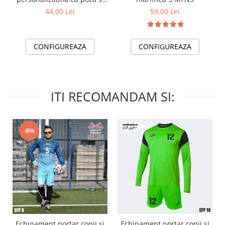
text MFN12
44,00 Lei
59,00 Lei
CONFIGUREAZA
CONFIGUREAZA
ITI RECOMANDAM SI:
-8%
Echipament portar copii si
Echipament portar copii și