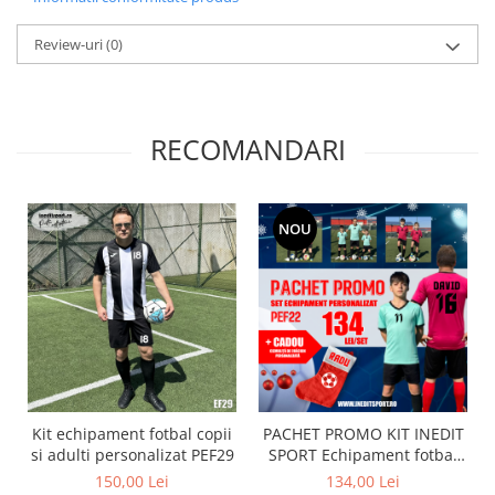
Review-uri
(0)
RECOMANDARI
NOU
Kit echipament fotbal copii
PACHET PROMO KIT INEDIT
si adulti personalizat PEF29
SPORT Echipament fotbal
personalizat copii si adulti
150,00 Lei
134,00 Lei