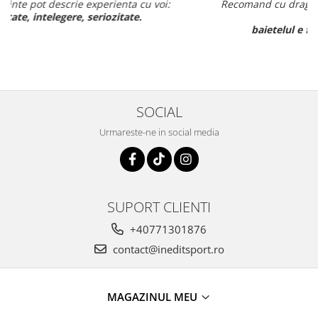
Recomand cu drag inedit sport pt rapiditate, calitate si pret
ff bun,
baietelul e ff incantat de noul lui echipament.
SOCIAL
Urmareste-ne in social media
SUPORT CLIENTI
+40771301876
contact@ineditsport.ro
MAGAZINUL MEU