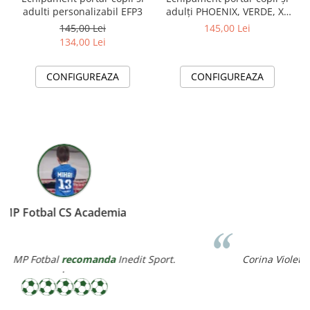
adulti personalizabil EFP3
adulți PHOENIX, VERDE, XL
EFP10
145,00 Lei
145,00 Lei
134,00 Lei
CONFIGUREAZA
CONFIGUREAZA
Miereanu Corina
Corina Violeta Mierean
recomanda
Inedit Sport.