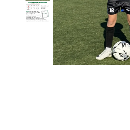
Bidoane si termosuri sportive
Sepci
Trofee