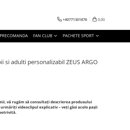
+40771301876
0,00
PRECOMANDA
FAN CLUB
PACHETE SPORT
i si adulti personalizabil ZEUS ARGO
ii, vă rugăm să consultați descrierea produsului
 urmăriți videoclipul explicativ – veți găsi acolo pașii
otrivită.