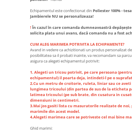
Echipamentul este confectionat din
Poliester 100% - tes
Jambierele NU se personalizeaza!
!
În cazul în care comanda dumneavoastră depășește va
solicita plata unui avans, dacă comanda nu a fost ach
CUM ALEG MARIMEA POTRIVITA LA ECHIPAMENTE?
Avand in vedere ca achizitionati un produs personalizat de 
posibilitatea sa il probati inainte, va recomandam sa parcu
asigura ca alegeti echipamentul potrivit:
1. Alegeti un tricou potrivit, pe care persoana (pent
echipamentul) il poarta deja, intindeti-l pe o suprafa
2.Cu un metru de croitorie, ruleta, liniar sau ce ave
lungimea tricoului (din partea de sus de la eticheta pa
latimea tricoului (pe sub brate, din cusatura in cusat
dimensiuni in centimetri.
3.Mai jos gasiti lista cu masuratorile realizate de noi, 
marimile din acest model.
4.Alegeti marimea care se potriveste cel mai bine mas
Ghid marimi: