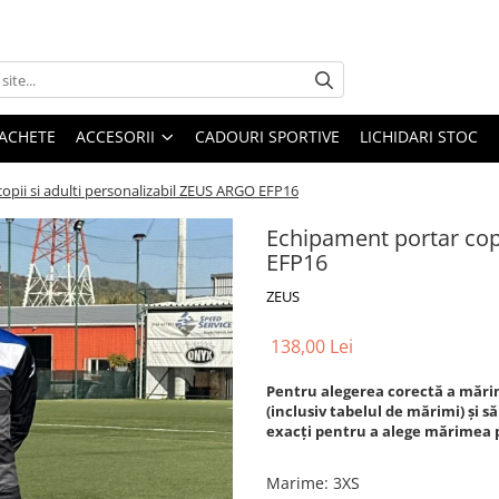
 JACHETE
ACCESORII
CADOURI SPORTIVE
LICHIDARI STOC
opii si adulti personalizabil ZEUS ARGO EFP16
Echipament portar copi
EFP16
ZEUS
138,00 Lei
Pentru alegerea corectă a mărim
(inclusiv tabelul de mărimi) și să
exacți pentru a alege mărimea p
Marime
: 3XS