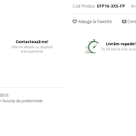
Cod Produs:
EFP16-3XS-FP
Ai
Adauga la Favorite
Cere 
Contactează-ne!
Livrăm repede!
Oferim detalii cu deplină
în 24 ore la tine aca
transparență
 ZEUS
in functie de preferintele