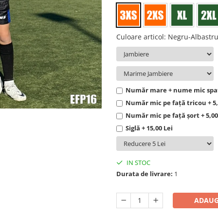
Culoare articol
:
Negru-Albastr
Număr mare + nume mic spate
Număr mic pe față tricou + 5,
Număr mic pe față șort + 5,00
Siglă + 15,00 Lei
IN STOC
Durata de livrare:
1
ADAUG