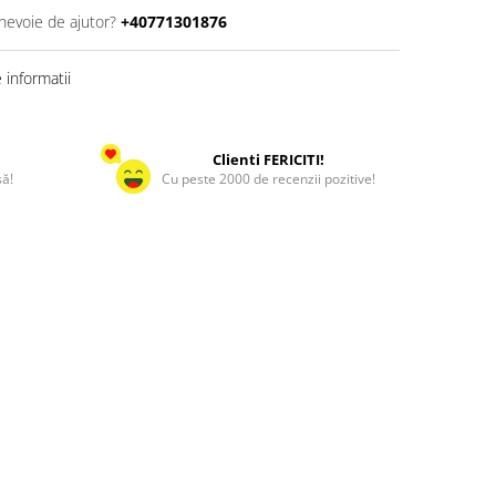
 nevoie de ajutor?
+40771301876
informatii
Clienti FERICITI!
să!
Cu peste 2000 de recenzii pozitive!