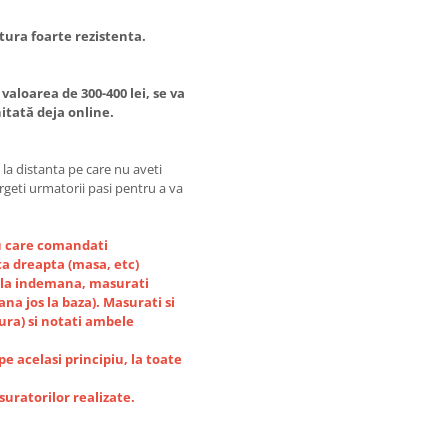
atura foarte rezistenta.
loarea de 300-400 lei, se va
itată deja online.
la distanta pe care nu aveti
rgeti urmatorii pasi pentru a va
ru care comandati
ta dreapta (masa, etc)
ti la indemana, masurati
na jos la baza). Masurati si
ura) si notati ambele
pe acelasi principiu, la toate
uratorilor realizate.