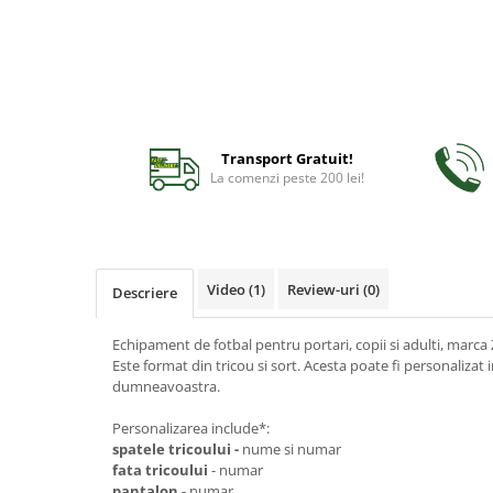
Transport Gratuit!
La comenzi peste 200 lei!
Video
(1)
Review-uri
(0)
Descriere
Echipament de fotbal pentru portari, copii si adulti, marca
Este format din tricou si sort. Acesta poate fi personalizat 
dumneavoastra.
Personalizarea include*:
spatele tricoului -
nume si numar
fata tricoului
- numar
pantalon
- numar