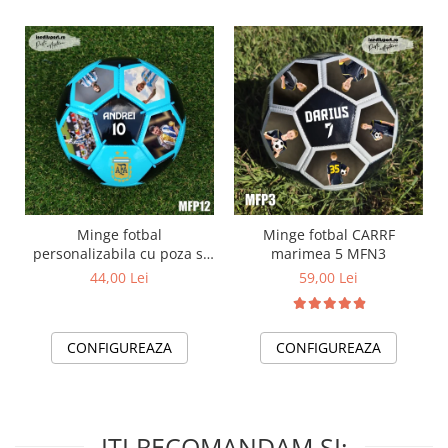
Minge fotbal
Minge fotbal CARRF
personalizabila cu poza si
marimea 5 MFN3
text MFN12
44,00 Lei
59,00 Lei
CONFIGUREAZA
CONFIGUREAZA
ITI RECOMANDAM SI: