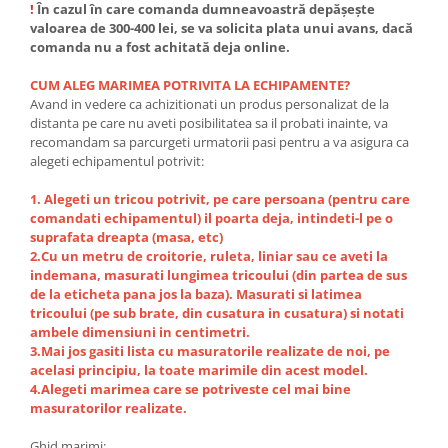
!
În cazul în care comanda dumneavoastră depășește
valoarea de 300-400 lei, se va solicita plata unui avans, dacă
comanda nu a fost achitată deja online.
CUM ALEG MARIMEA POTRIVITA LA ECHIPAMENTE?
Avand in vedere ca achizitionati un produs personalizat de la
distanta pe care nu aveti posibilitatea sa il probati inainte, va
recomandam sa parcurgeti urmatorii pasi pentru a va asigura ca
alegeti echipamentul potrivit:
1. Alegeti un tricou potrivit, pe care persoana (pentru care
comandati echipamentul) il poarta deja, intindeti-l pe o
suprafata dreapta (masa, etc)
2.Cu un metru de croitorie, ruleta, liniar sau ce aveti la
indemana, masurati lungimea tricoului (din partea de sus
de la eticheta pana jos la baza). Masurati si latimea
tricoului (pe sub brate, din cusatura in cusatura) si notati
ambele dimensiuni in centimetri.
3.Mai jos gasiti lista cu masuratorile realizate de noi, pe
acelasi principiu, la toate marimile din acest model.
4.Alegeti marimea care se potriveste cel mai bine
masuratorilor realizate.
Ghid marimi: