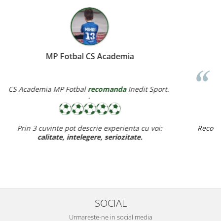
Miereanu Corina
Corina Violeta Mierean
recomanda
Inedit Sport.
Recomand cu drag inedit sport pt rapiditate, calitate si pret
ff bun,
baietelul e ff incantat de noul lui echipament.
SOCIAL
Urmareste-ne in social media