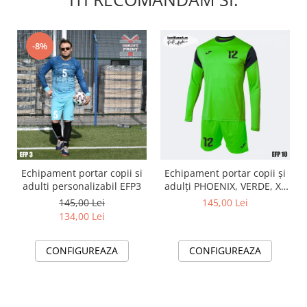
-8%
Echipament portar copii si
Echipament portar copii și
adulti personalizabil EFP3
adulți PHOENIX, VERDE, XL
EFP10
145,00 Lei
145,00 Lei
134,00 Lei
CONFIGUREAZA
CONFIGUREAZA