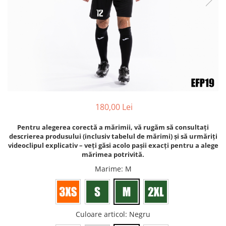
Bidoane si termosuri sportive
Sepci
Trofee
180,00 Lei
Pentru alegerea corectă a mărimii, vă rugăm să consultați
descrierea produsului (inclusiv tabelul de mărimi) și să urmăriți
videoclipul explicativ – veți găsi acolo pașii exacți pentru a alege
mărimea potrivită.
Marime
: M
Culoare articol
: Negru