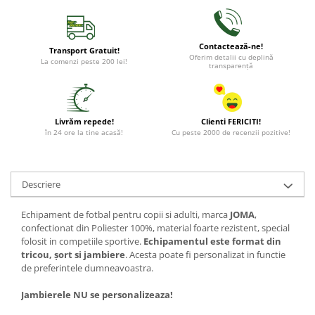
Contactează-ne!
Transport Gratuit!
Oferim detalii cu deplină
La comenzi peste 200 lei!
transparență
Livrăm repede!
Clienti FERICITI!
în 24 ore la tine acasă!
Cu peste 2000 de recenzii pozitive!
Descriere
Echipament de fotbal pentru copii si adulti, marca
JOMA
,
confectionat din Poliester 100%, material foarte rezistent, special
folosit in competiile sportive.
Echipamentul este format din
tricou, șort si jambiere
. Acesta poate fi personalizat in functie
de preferintele dumneavoastra.
Jambierele NU se personalizeaza!