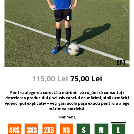
Bidoane si termosuri sportive
Sepci
Trofee
115,00 Lei
75,00 Lei
Pentru alegerea corectă a mărimii, vă rugăm să consultați
descrierea produsului (inclusiv tabelul de mărimi) și să urmăriți
videoclipul explicativ – veți găsi acolo pașii exacți pentru a alege
mărimea potrivită.
Marime
: L