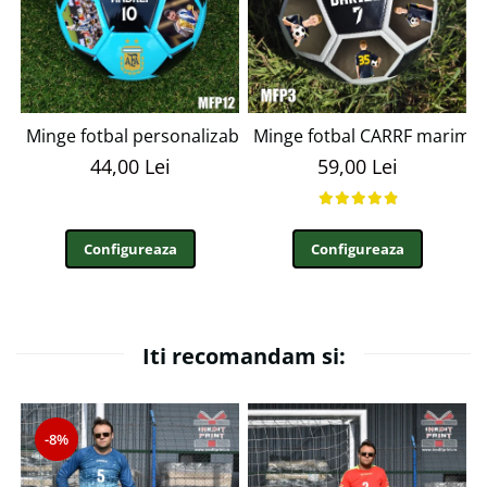
Minge fotbal personalizabila cu poza si text MFN12
Minge fotbal CARRF marime
44,00 Lei
59,00 Lei
Configureaza
Configureaza
Iti recomandam si:
-8%