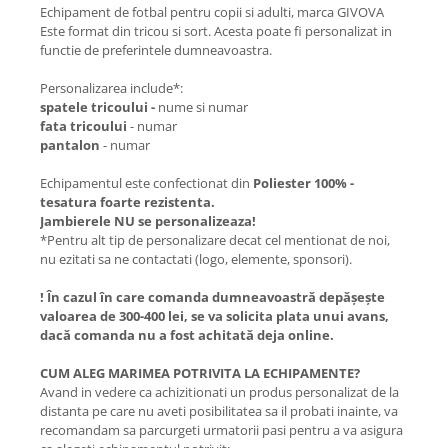
Echipament de fotbal pentru copii si adulti, marca GIVOVA
Este format din tricou si sort. Acesta poate fi personalizat in
functie de preferintele dumneavoastra.
Personalizarea include*:
spatele tricoului -
nume si numar
fata tricoului
- numar
pantalon
- numar
Echipamentul este confectionat din
Poliester 100% -
tesatura foarte rezistenta.
Jambierele NU se personalizeaza!
*Pentru alt tip de personalizare decat cel mentionat de noi,
nu ezitati sa ne contactati (logo, elemente, sponsori).
!
În cazul în care comanda dumneavoastr
ă depășește
valoarea de 300-400 lei, se va solicita plata unui avans,
dacă comanda nu a fost achitată deja online.
CUM ALEG MARIMEA POTRIVITA LA ECHIPAMENTE?
Avand in vedere ca achizitionati un produs personalizat de la
distanta pe care nu aveti posibilitatea sa il probati inainte, va
recomandam sa parcurgeti urmatorii pasi pentru a va asigura