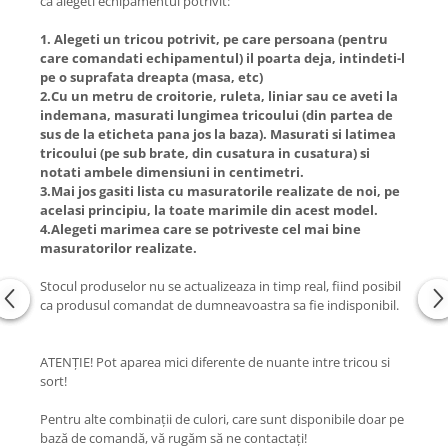
ca alegeti echipamentul potrivit:
1. Alegeti un tricou potrivit, pe care persoana (pentru
care comandati echipamentul) il poarta deja, intindeti-l
pe o suprafata dreapta (masa, etc)
2.Cu un metru de croitorie, ruleta, liniar sau ce aveti la
indemana, masurati lungimea tricoului (din partea de
sus de la eticheta pana jos la baza). Masurati si latimea
tricoului (pe sub brate, din cusatura in cusatura) si
notati ambele dimensiuni in centimetri.
3.Mai jos gasiti lista cu masuratorile realizate de noi, pe
acelasi principiu, la toate marimile din acest model.
4.Alegeti marimea care se potriveste cel mai bine
masuratorilor realizate.
Stocul produselor nu se actualizeaza in timp real, fiind posibil
ca produsul comandat de dumneavoastra sa fie indisponibil.
ATENȚIE! Pot aparea mici diferente de nuante intre tricou si
sort!
Pentru alte combinații de culori, care sunt disponibile doar pe
bază de comandă, vă rugăm să ne contactați!