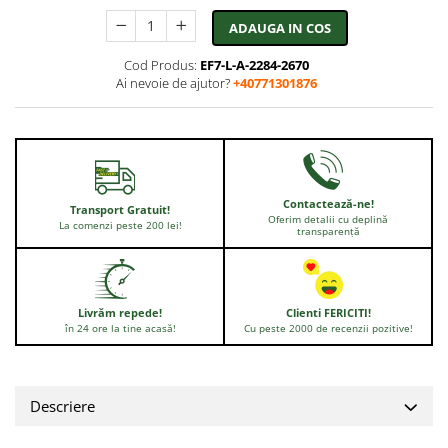
ADAUGA IN COS
Cod Produs:
EF7-L-A-2284-2670
Ai nevoie de ajutor?
+40771301876
Contactează-ne!
Transport Gratuit!
Oferim detalii cu deplină
La comenzi peste 200 lei!
transparență
Livrăm repede!
Clienti FERICITI!
în 24 ore la tine acasă!
Cu peste 2000 de recenzii pozitive!
Descriere