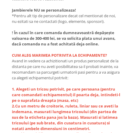
Jambierele NU se personalizeaza!
*Pentru alt tip de personalizare decat cel mentionat de noi,
nu ezitati sa ne contactati (logo, elemente, sponsori).
! În cazul în care comanda dumneavoastră depășește
valoarea de 300-400 lei, se va solicita plata unui avans,
dacă comanda nu a fost achitată deja online.
CUM ALEG MARIMEA POTRIVITA LA ECHIPAMENTE?
Avand in vedere ca achizitionati un produs personalizat de la
distanta pe care nu aveti posibilitatea sa il probati inainte, va
recomandam sa parcurgeti urmatorii pasi pentru a va asigura
ca alegeti echipamentul potrivit:
1. Alegeti un tricou potrivit, pe care persoana (pentru
care comandati echipamentul) il poarta deja, intindeti-l
pe o suprafata dreapta (masa, etc)
2.Cu un metru de croitorie, ruleta, liniar sau ce aveti la
indemana, masurati lungimea tricoului (din partea de
sus de la eticheta pana jos la baza). Masurati si latimea
tricoului (pe sub brate, din cusatura in cusatura) si
notati ambele dimensiuni in centimetri.