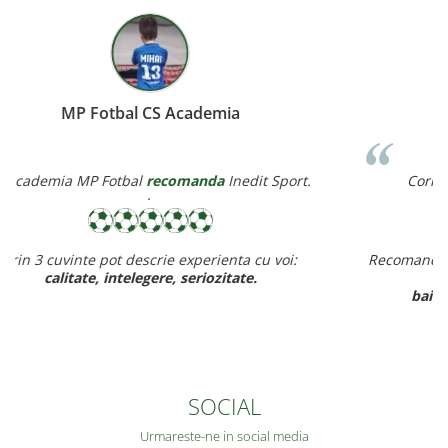
Miereanu Corina
Corina Violeta Mierean
recomanda
Inedit Sport.
Recomand cu drag inedit sport pt rapiditate, calitate si pret
ff bun,
baietelul e ff incantat de noul lui echipament.
SOCIAL
Urmareste-ne in social media