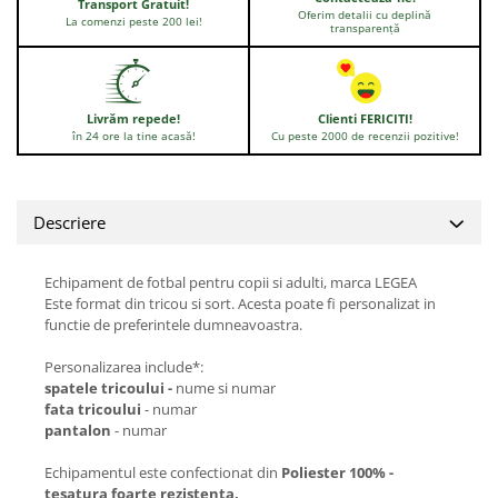
Transport Gratuit!
Oferim detalii cu deplină
La comenzi peste 200 lei!
transparență
Livrăm repede!
Clienti FERICITI!
în 24 ore la tine acasă!
Cu peste 2000 de recenzii pozitive!
Descriere
Echipament de fotbal pentru copii si adulti, marca LEGEA
Este format din tricou si sort. Acesta poate fi personalizat in
functie de preferintele dumneavoastra.
Personalizarea include*:
spatele tricoului -
nume si numar
fata tricoului
- numar
pantalon
- numar
Echipamentul este confectionat din
Poliester 100% -
tesatura foarte rezistenta.