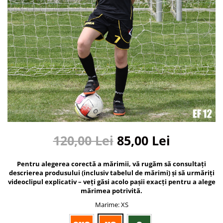
Bidoane si termosuri sportive
Sepci
Trofee
120,00 Lei
85,00 Lei
Pentru alegerea corectă a mărimii, vă rugăm să consultați
descrierea produsului (inclusiv tabelul de mărimi) și să urmăriți
videoclipul explicativ – veți găsi acolo pașii exacți pentru a alege
mărimea potrivită.
Marime
: XS