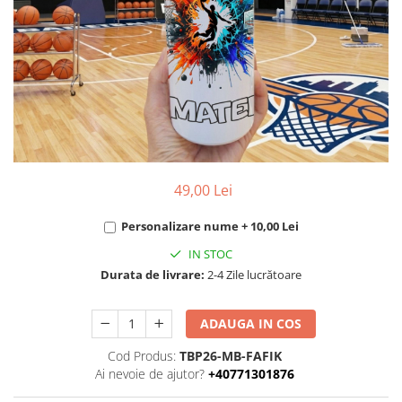
Bidoane si termosuri sportive
Sepci
Trofee
49,00 Lei
Personalizare nume + 10,00 Lei
IN STOC
Durata de livrare:
2-4 Zile lucrătoare
ADAUGA IN COS
Cod Produs:
TBP26-MB-FAFIK
Ai nevoie de ajutor?
+40771301876