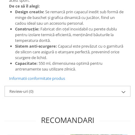
acest sport.
De ce să îl alegi:
Design creativ:
Se remarcă prin capacul inedit sub formă de
minge de baschet și grafica dinamică cu jucător, fiind un
cadou ideal sau un accesoriu personal.
Construcție:
Fabricat din oțel inoxidabil cu perete dublu
pentru izolare termică eficientă, menținând băuturile la
temperatura dorită.
Sistem anti-scurgere:
Capacul este prevăzut cu o garnitură
de silicon care asigură o etanșare perfectă, prevenind orice
scurgere de lichid.
Capacitate:
550 ml, dimensiunea optimă pentru
antrenamente sau utilizare zilnică.
Informatii conformitate produs
Review-uri
(0)
RECOMANDARI