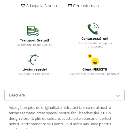
Adauga la Favorite
Cere informatii
Contactează-ne!
Transport Gratuit!
Oferim detalii cu deplină
La comenzi peste 200 lei!
transparență
Livrăm repede!
Clienti FERICITI!
în 24 ore la tine acasă!
Cu peste 2000 de recenzii pozitive!
Descriere
Adaugă un plus de originalitate hidratării tale cu noul nostru
termos tematic, creat special pentru fanii baschetului. Cu un
design vibrant, plin de culoare, acesta este accesoriul perfect
pentru antrenamente sau pentru a-ți arăta pasiunea pentru