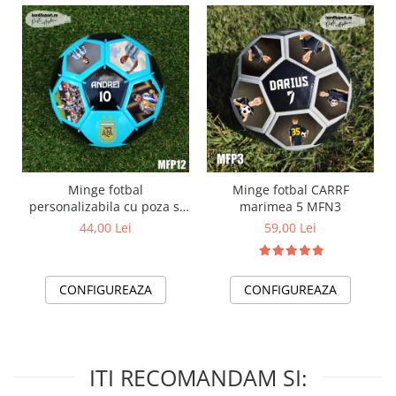
Minge fotbal
Minge fotbal CARRF
personalizabila cu poza si
marimea 5 MFN3
text MFN12
44,00 Lei
59,00 Lei
CONFIGUREAZA
CONFIGUREAZA
ITI RECOMANDAM SI: