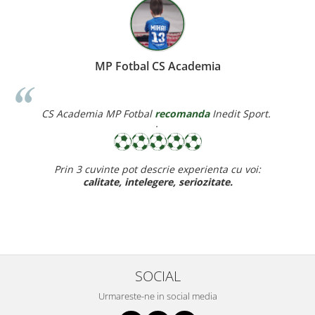
Miereanu Corina
 Sport.
Corina Violeta Mierean
recomanda
Inedit Spor
 voi:
Recomand cu drag inedit sport pt rapiditate, calitate
ff bun,
baietelul e ff incantat de noul lui echipamen
SOCIAL
Urmareste-ne in social media