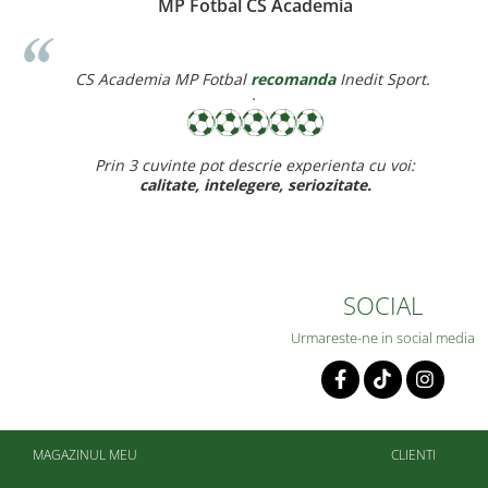
Cata Catalina
Cătă Cătălina
recomanda
Inedit Sport.
Suntem
foarte mulțumiți de echipament,
atât eu cât și băiețelul meu!!!
SOCIAL
Urmareste-ne in social media
MAGAZINUL MEU
CLIENTI