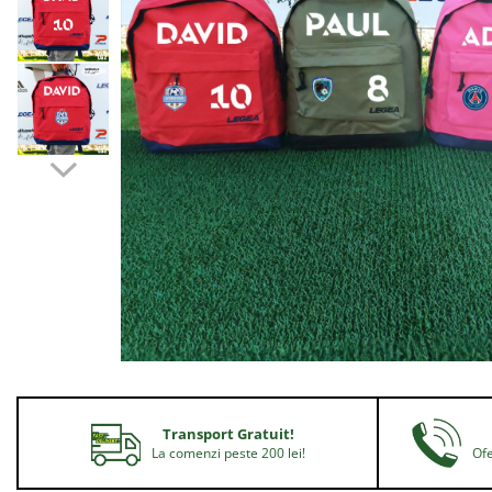
Bidoane si termosuri sportive
Sepci
Trofee
Transport Gratuit!
La comenzi peste 200 lei!
Ofe