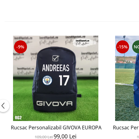
-9%
-15%
N
Rucsac Personalizabil GIVOVA EUROPA RG2
Rucsac Per
99,00 Lei
109,00 Lei
1