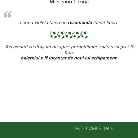
MP Fotbal CS Academia
CS Academia MP Fotbal
recomanda
Inedit Sport.
·
Prin 3 cuvinte pot descrie experienta cu voi:
calitate, intelegere, seriozitate.
DATE COMERCIALE