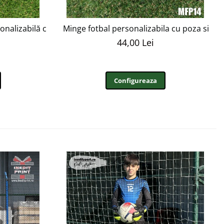
nalizabilă cu poze si text - MFN15
Minge fotbal personalizabila cu poza si te
44,00 Lei
Configureaza