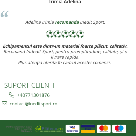
Miereanu Corina
Corina Violeta Mierean
recomanda
Inedit Sport.
Recomand cu drag inedit sport pt rapiditate, calitate si pret ff
bun,
baietelul e ff incantat de noul lui echipament.
SUPORT CLIENTI
+40771301876
contact@ineditsport.ro