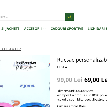
 SI JACHETE
ACCESORII
CADOURI SPORTIVE
LICHIDARI 
MO LEGEA LG2
Rucsac personaliza
LEGEA
99,00 Lei
69,00 L
-dimensiuni: 30x40x12 cm
-compoziția produsului: 100% polie
-culori disponibile: roșu, albastru, f
Culoare articol
: Rosu