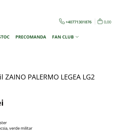
+40771301876
0,00
STOC
PRECOMANDA
FAN CLUB
bil ZAINO PALERMO LEGEA LG2
ei
ster
ucsia, verde militar