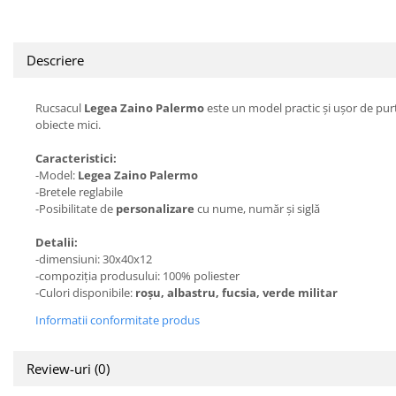
Descriere
Rucsacul
Legea Zaino Palermo
este un model practic și ușor de purt
obiecte mici.
Caracteristici:
-Model:
Legea Zaino Palermo
-Bretele reglabile
-Posibilitate de
personalizare
cu nume, număr și siglă
Detalii:
-dimensiuni: 30x40x12
-compoziția produsului: 100% poliester
-Culori disponibile:
roșu, albastru, fucsia, verde militar
Informatii conformitate produs
Review-uri
(0)