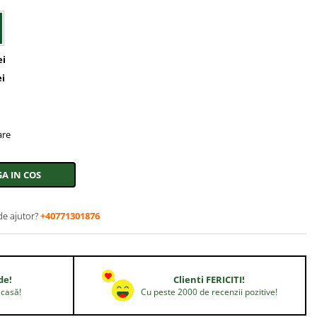
ei
ei
are
A IN COS
de ajutor?
+40771301876
de!
Clienti FERICITI!
acasă!
Cu peste 2000 de recenzii pozitive!