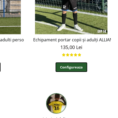
adulti personalizabil EFP4
Echipament portar copii și adulți ALLIANZ 
135,00 Lei
Configureaza