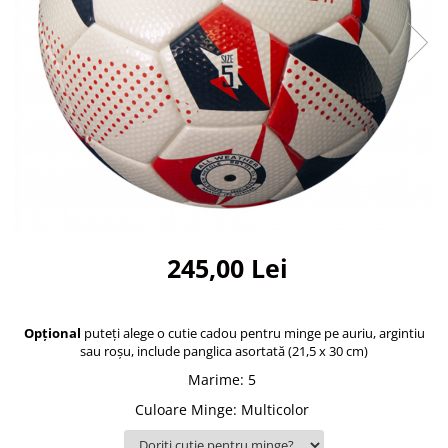
Bidoane si termosuri sportive
Sepci
Trofee
245,00 Lei
Opțional
puteți alege o cutie cadou pentru minge pe auriu, argintiu
sau roșu, include panglica asortată (21,5 x 30 cm)
Marime
:
5
Culoare Minge
:
Multicolor