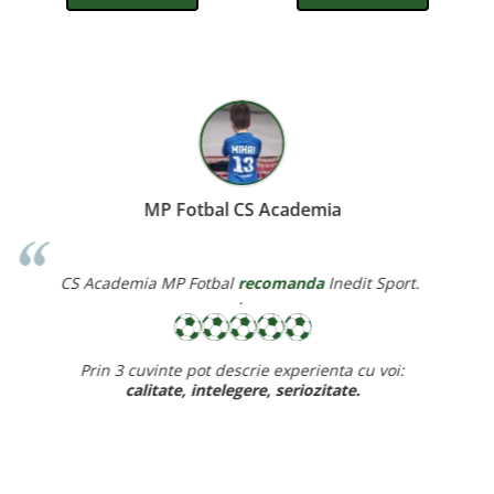
Miereanu Corina
Corina Violeta Mierean
recomanda
Inedit Sport.
Recomand cu drag inedit sport pt rapiditate, calitate si pre
ff bun,
baietelul e ff incantat de noul lui echipament.