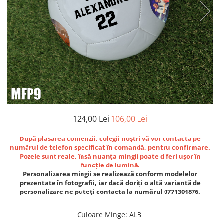
Bidoane si termosuri sportive
Sepci
Trofee
124,00 Lei
106,00 Lei
După plasarea comenzii, colegii noștri vă vor contacta pe
numărul de telefon specificat în comandă, pentru confirmare.
Pozele sunt reale, însă nuanța mingii poate diferi
ușor în
funcție de lumină.
Personalizarea mingii se realizează conform modelelor
prezentate în fotografii, iar dacă doriți o altă variantă de
personalizare ne puteți contacta la numărul 0771301876.
Culoare Minge
:
ALB