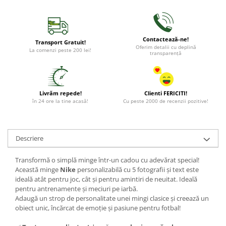
Contactează-ne!
Transport Gratuit!
Oferim detalii cu deplină
La comenzi peste 200 lei!
transparență
Livrăm repede!
Clienti FERICITI!
în 24 ore la tine acasă!
Cu peste 2000 de recenzii pozitive!
Descriere
Transformă o simplă minge într-un cadou cu adevărat special!
Această minge
Nike
personalizabilă cu 5 fotografii și text este
ideală atât pentru joc, cât și pentru amintiri de neuitat. Ideală
pentru antrenamente și meciuri pe iarbă.
Adaugă un strop de personalitate unei mingi clasice și creează un
obiect unic, încărcat de emoție și pasiune pentru fotbal!