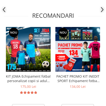
RECOMANDARI
NOU
NOU
KIT JOMA Echipament fotbal
PACHET PROMO KIT INEDIT
personalizat copii si adulti
SPORT Echipament fotbal
PEF18
personalizat copii si adulti
175,00 Lei
134,00 Lei
PEF22PP