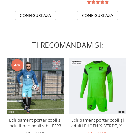
CONFIGUREAZA
CONFIGUREAZA
ITI RECOMANDAM SI:
-8%
Echipament portar copii si
Echipament portar copii și
adulti personalizabil EFP3
adulți PHOENIX, VERDE, XL
EFP10
145,00 Lei
145,00 Lei