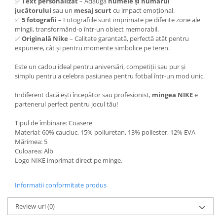
✅
Text personalizat
– Adaugă
numele și numărul
jucătorului
sau un
mesaj scurt
cu impact emoțional.
✅
5 fotografii
– Fotografiile sunt imprimate pe diferite zone ale
mingii, transformând-o într-un obiect memorabil.
✅
Originală Nike
– Calitate garantată, perfectă atât pentru
expunere, cât și pentru momente simbolice pe teren.
Este un cadou ideal pentru aniversări, competiții sau pur și
simplu pentru a celebra pasiunea pentru fotbal într-un mod unic.
Indiferent dacă ești începător sau profesionist,
mingea NIKE
e
partenerul perfect pentru jocul tău!
Tipul de îmbinare: Coasere
Material: 60% cauciuc, 15% poliuretan, 13% poliester, 12% EVA
Mărimea: 5
Culoarea: Alb
Logo NIKE imprimat direct pe minge.
Informatii conformitate produs
Review-uri
(0)