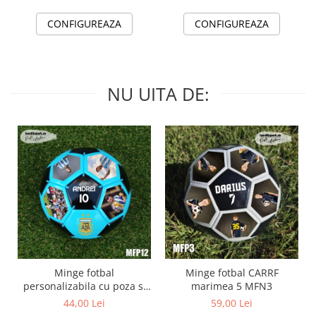
CONFIGUREAZA
CONFIGUREAZA
NU UITA DE:
Minge fotbal
Minge fotbal CARRF
personalizabila cu poza si
marimea 5 MFN3
text MFN12
44,00 Lei
59,00 Lei