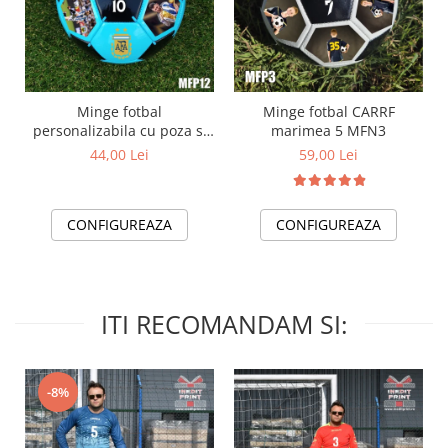
Minge fotbal
Minge fotbal CARRF
personalizabila cu poza si
marimea 5 MFN3
text MFN12
44,00 Lei
59,00 Lei
CONFIGUREAZA
CONFIGUREAZA
ITI RECOMANDAM SI:
-8%