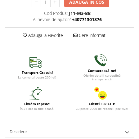
ADAUGA IN COS
Cod Produs:
J11-M3-BB
Ai nevoie de ajutor?
+40771301876
Adauga la Favorite
Cere informatii
Contactează-ne!
Transport Gratuit!
Oferim detalii cu deplină
La comenzi peste 200 lei!
transparență
Livrăm repede!
Clienti FERICITI!
în 24 ore la tine acasă!
Cu peste 2000 de recenzii pozitive!
Descriere