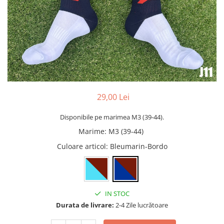
Bidoane si termosuri sportive
Sepci
Trofee
29,00 Lei
Disponibile pe marimea M3 (39-44).
Marime
:
M3 (39-44)
Culoare articol
: Bleumarin-Bordo
IN STOC
Durata de livrare:
2-4 Zile lucrătoare