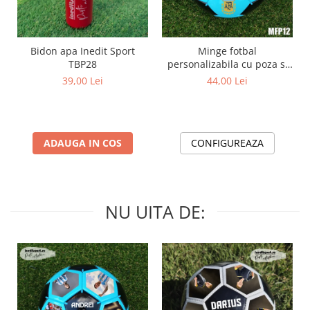
Bidon apa Inedit Sport
Minge fotbal
TBP28
personalizabila cu poza si
text MFN12
39,00 Lei
44,00 Lei
ADAUGA IN COS
CONFIGUREAZA
NU UITA DE: