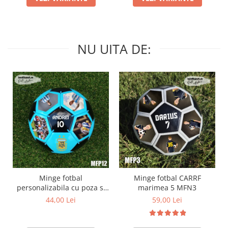
NU UITA DE:
Minge fotbal
Minge fotbal CARRF
personalizabila cu poza si
marimea 5 MFN3
text MFN12
44,00 Lei
59,00 Lei