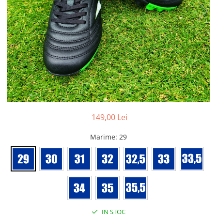
Bidoane si termosuri sportive
Sepci
Trofee
149,00 Lei
Marime
: 29
IN STOC