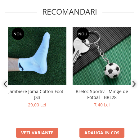
RECOMANDARI
NOU
NOU
Jambiere Joma Cotton Foot -
Breloc Sportiv - Minge de
JS3
Fotbal - BRL28
29,00 Lei
7,40 Lei
VEZI VARIANTE
ADAUGA IN COS