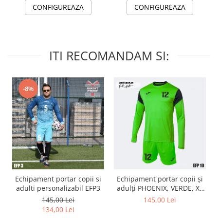
CONFIGUREAZA
CONFIGUREAZA
ITI RECOMANDAM SI:
-8%
Echipament portar copii si
Echipament portar copii și
adulti personalizabil EFP3
adulți PHOENIX, VERDE, XL
EFP10
145,00 Lei
145,00 Lei
134,00 Lei