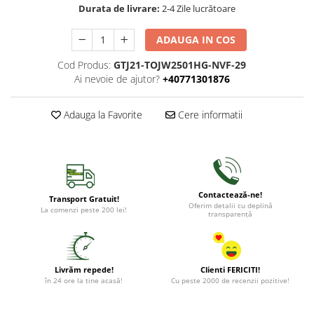
Durata de livrare:
2-4 Zile lucrătoare
ADAUGA IN COS
Cod Produs:
GTJ21-TOJW2501HG-NVF-29
Ai nevoie de ajutor?
+40771301876
Adauga la Favorite
Cere informatii
Contactează-ne!
Transport Gratuit!
Oferim detalii cu deplină
La comenzi peste 200 lei!
transparență
Livrăm repede!
Clienti FERICITI!
în 24 ore la tine acasă!
Cu peste 2000 de recenzii pozitive!