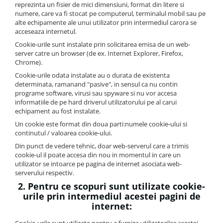
reprezinta un fisier de mici dimensiuni, format din litere si
Bidoane si termosuri sportive
numere, care va fi stocat pe computerul, terminalul mobil sau pe
alte echipamente ale unui utilizator prin intermediul carora se
Sepci
acceseaza internetul.
Trofee
Cookie-urile sunt instalate prin solicitarea emisa de un web-
server catre un browser (de ex. Internet Explorer, Firefox,
Chrome).
Cookie-urile odata instalate au o durata de existenta
determinata, ramanand "pasive", in sensul ca nu contin
programe software, virusi sau spyware si nu vor accesa
informatiile de pe hard driverul utilizatorului pe al carui
echipament au fost instalate.
Un cookie este format din doua parti:numele cookie-ului si
continutul / valoarea cookie-ului.
Din punct de vedere tehnic, doar web-serverul care a trimis
cookie-ul il poate accesa din nou in momentul in care un
utilizator se intoarce pe pagina de internet asociata web-
serverului respectiv.
2. Pentru ce scopuri sunt utilizate cookie-
urile prin intermediul acestei pagini de
internet: