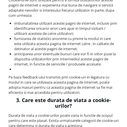
Cookie-urile sunt utilizate pentru a furniza utilizatorilor acestei
pagini de internet o experienta mai buna de navigare si servicii
adaptate nevoilor si interesului fiecarui utilizator in parte, dupa
cum urmeaza:
imbunatatirea utilizarii acestei pagini de internet, inclusiv prin
identificarea oricaror erori care apar in timpul vizitarii /
utilizarii acesteia de catre utilizatori;
furnizarea de statistici anonime cu privire la modul in care
este utilizata aceasta pagina de internet catre , in calitate de
detinator al acestei pagini de internet;
anticiparea unor eventuale bunuri care vor fi in viitor puse la
dispozitia utilizatorilor prin intermediul acestei pagini de
internet, in functie de serviciile / produsele accesate.
Pe baza feedback-ului transmis prin cookie-uri in legatura cu
modul in care se utilizeaza aceasta pagina de internet, poate
adopta masuri pentru ca aceasta pagina de internet sa fie mai
eficienta si mai accesibila pentru utilizatori.
3. Care este durata de viata a cookie-
urilor?
Durata de viata a cookie-urilor poate varia in functie de scopul
pentru care este plasat. Exista urmatoarele categorii de cookie-uri
care determina si durata de viata a acestora: