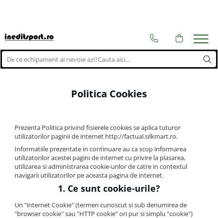
Echipamente fotbal
ACCESORII
Fan Club
Pachete sport
Echipamente de joc
Ghete fotbal
F.C. Sharks
Pachete complete
Echipamente portari
Ghete de sala
Luceafarul Scobinti
Pachete Promo
Ghete pentru teren natural
Manusi portar
Scoala de fotbal Liviu Feraru
Politica Cookies
Ghete pentru teren sintetic
Echipamente arbitri
Viitorul M.L.
Ace mingi
Echipamente pentru toată echipa
Jambiere
Echipamente sportive dama
Prezenta Politica privind fisierele cookies se aplica tuturor
Mingi
utilizatorilor paginii de internet http://factual.silkmart.ro.
Tricouri fotbal
Informatiile prezentate in continuare au ca scop informarea
Aparatori fotbal
Veste departajare
utilizatorilor acestei pagini de internet cu privire la plasarea,
Genti si Rucsacuri
utilizarea si administrarea cookie-urilor de catre in contextul
navigarii utilizatorilor pe aceasta pagina de internet.
Agende
1. Ce sunt cookie-urile?
Antrenament
Un "internet Cookie" (termen cunoscut si sub denumirea de
Banderole Capitan
"browser cookie" sau "HTTP cookie" ori pur si simplu "cookie")