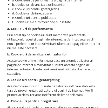
a. Cookie-uri de performanta a paginii de internet
b. Cookie-uri de analiza a utilizatorilor
c. Cookie-uri pentru geotargeting
d. Cookie-uri de inregistrare
e. Cookie-uri pentru publicitate
f. Cookie-uri ale furnizorilor de publicitate
a. Cookie-uri de performanta
Prin acest tip de cookie-uri sunt memorate preferintele
utilizatorului acestei pagini de internet, astfel incat setarea din
nou a preferintelor in cazul vizitarii ulterioare a paginii de internet
nu mai este necesara.
b. Cookie-uri de analiza a utilizatorilor
Aceste cookie-uri ne informeaza daca un anumit utilizator al
paginii de internet a mai vizitat / utilizat aceasta pagina de
internet anterior. Aceste cookie-uri sunt utilizate doar in scopuri
statistice.
c. Cookie-uri pentru geotargeting
Aceste cookie-uri sunt utilizate de catre un soft care stabileste
tara de provenienta a utilizatorului paginii de internet. Vor fi
primite aceleasi reclame indiferent de limba selectata.
d. Cookie-uri pentru inregistrare
Atunci cand va inregistrati pe acest site, se genereaza cookie-uri