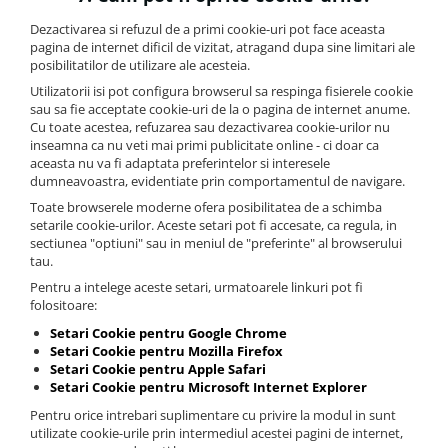
Dezactivarea si refuzul de a primi cookie-uri pot face aceasta
pagina de internet dificil de vizitat, atragand dupa sine limitari ale
posibilitatilor de utilizare ale acesteia.
Utilizatorii isi pot configura browserul sa respinga fisierele cookie
sau sa fie acceptate cookie-uri de la o pagina de internet anume.
Cu toate acestea, refuzarea sau dezactivarea cookie-urilor nu
inseamna ca nu veti mai primi publicitate online - ci doar ca
aceasta nu va fi adaptata preferintelor si interesele
dumneavoastra, evidentiate prin comportamentul de navigare.
Toate browserele moderne ofera posibilitatea de a schimba
setarile cookie-urilor. Aceste setari pot fi accesate, ca regula, in
sectiunea "optiuni" sau in meniul de "preferinte" al browserului
tau.
Pentru a intelege aceste setari, urmatoarele linkuri pot fi
folositoare:
Setari Cookie pentru Google Chrome
Setari Cookie pentru Mozilla Firefox
Setari Cookie pentru Apple Safari
Setari Cookie pentru Microsoft Internet Explorer
Pentru orice intrebari suplimentare cu privire la modul in sunt
utilizate cookie-urile prin intermediul acestei pagini de internet,