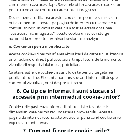
care memoreaza acest fapt. Serverele utilizeaza aceste cookie-uri
pentru a ne arata contul cu care sunteti inregistrat.
De asemenea, utilizarea acestor cookie-uri permite sa asociem
orice comentariu postat pe pagina de internet cu username-ul
contului folosit. In cazul in care nu a fost selectata optiunea
"pastreaza-ma inregistrat", aceste cookie-uri se vor sterge
automat la momentul terminarii sesiunii de navigare.
e. Cookie-uri pentru publicitate
Aceste cookie-uri permit aflarea vizualizarii de catre un utilizator a
unei reclame online, tipul acesteia si timpul scurs de la momentul
vizualizarii respectviului mesaj publicitar.
Ca atare, astfel de cookie-uri sunt folosite pentru targetarea
publicitatii online. Ele sunt anonime, stocand informatii despre
contentul vizualizat, nu si despre utilizatori.
6. Ce tip de informatii sunt stocate si
accesate prin intermediul cookie-urilor?
Cookie-urile pastreaza informatii intr-un fisier text de mici
dimensiuni care permit recunoasterea browserului. Aceasta
pagina de internet recunoaste browserul pana cand cookie-urile
expira sau sunt sterse.
7. Cum pot fi oprite cookie-urile?