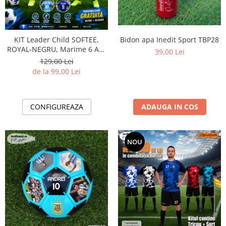
Bidoane si termosuri sportive
Sepci
Bidon apa Inedit Sport TBP28
KIT Leader Child SOFTEE,
Trofee
ROYAL-NEGRU, Marime 6 ANI
39,00 Lei
EF44
129,00 Lei
de la 99,00 Lei
ADAUGA IN COS
CONFIGUREAZA
NOU