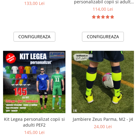
personalizabil copii si adulti
133,00 Lei
EF8
114,00 Lei
CONFIGUREAZA
CONFIGUREAZA
Kit Legea personalizat copii si
Jambiere Zeus Parma, M2 - J4
adulti PEF2
24,00 Lei
145,00 Lei