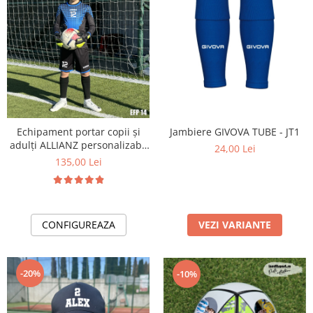
Echipament portar copii și
Jambiere GIVOVA TUBE - JT1
adulți ALLIANZ personalizabil
24,00 Lei
EFP14
135,00 Lei
CONFIGUREAZA
VEZI VARIANTE
-20%
-10%