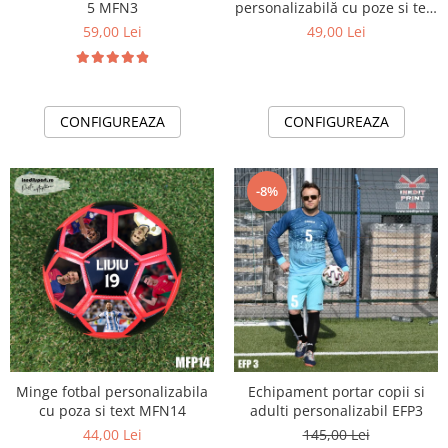
5 MFN3
personalizabilă cu poze si text
- MFN15
59,00 Lei
49,00 Lei
CONFIGUREAZA
CONFIGUREAZA
-8%
Minge fotbal personalizabila
Echipament portar copii si
cu poza si text MFN14
adulti personalizabil EFP3
44,00 Lei
145,00 Lei