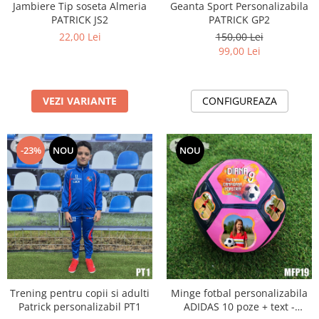
Jambiere Tip soseta Almeria
Geanta Sport Personalizabila
PATRICK JS2
PATRICK GP2
22,00 Lei
150,00 Lei
99,00 Lei
VEZI VARIANTE
CONFIGUREAZA
-23%
NOU
NOU
Trening pentru copii si adulti
Minge fotbal personalizabila
Patrick personalizabil PT1
ADIDAS 10 poze + text -