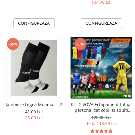
134,00 Lei
CONFIGUREAZA
CONFIGUREAZA
-39%
-5%
Jambiere Legea Mondial - J2
KIT GIVOVA Echipament fotbal
personalizat copii si adulti
41,00 Lei
PEF13
120,00 Lei
25,00 Lei
de la 118,99 Lei