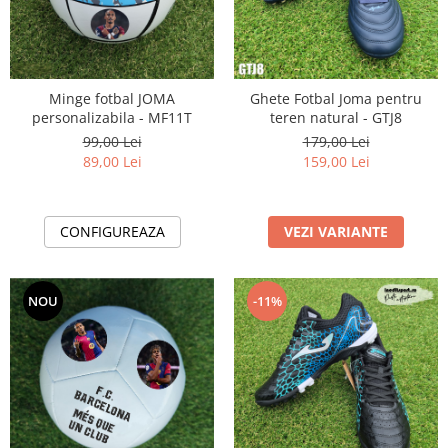
Minge fotbal JOMA
Ghete Fotbal Joma pentru
personalizabila - MF11T
teren natural - GTJ8
99,00 Lei
179,00 Lei
89,00 Lei
159,00 Lei
CONFIGUREAZA
VEZI VARIANTE
NOU
-11%