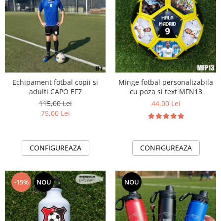
Echipament fotbal copii si
Minge fotbal personalizabila
adulti CAPO EF7
cu poza si text MFN13
115,00 Lei
44,00 Lei
75,00 Lei
CONFIGUREAZA
CONFIGUREAZA
-15%
NOU
NOU