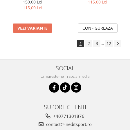
MFN19
150,00 Lei
115,00 Lei
115,00 Lei
VEZI VARIANTE
CONFIGUREAZA
1
2
3
12
...
SOCIAL
Urmareste-ne in social media
SUPORT CLIENTI
+40771301876
contact@ineditsport.ro