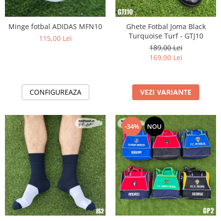
Minge fotbal ADIDAS MFN10
Ghete Fotbal Joma Black
Turquoise Turf - GTJ10
115,00 Lei
189,00 Lei
169,00 Lei
CONFIGUREAZA
VEZI VARIANTE
-34%
NOU