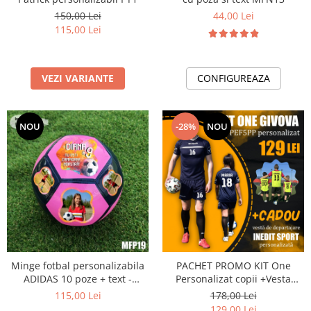
150,00 Lei
44,00 Lei
115,00 Lei
VEZI VARIANTE
CONFIGUREAZA
NOU
-28%
NOU
Minge fotbal personalizabila
PACHET PROMO KIT One
ADIDAS 10 poze + text -
Personalizat copii +Vesta
MFN19
Cadou PEF5PP
115,00 Lei
178,00 Lei
129,00 Lei