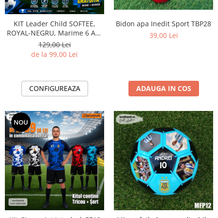
Bidoane si termosuri sportive
Sepci
Bidon apa Inedit Sport TBP28
KIT Leader Child SOFTEE,
ROYAL-NEGRU, Marime 6 ANI
39,00 Lei
Trofee
EF44
129,00 Lei
de la 99,00 Lei
ADAUGA IN COS
CONFIGUREAZA
NOU