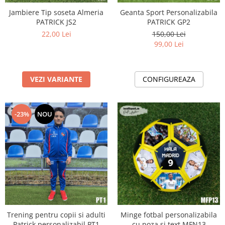
Jambiere Tip soseta Almeria
Geanta Sport Personalizabila
PATRICK JS2
PATRICK GP2
22,00 Lei
150,00 Lei
99,00 Lei
VEZI VARIANTE
CONFIGUREAZA
-23%
NOU
Trening pentru copii si adulti
Minge fotbal personalizabila
Patrick personalizabil PT1
cu poza si text MFN13