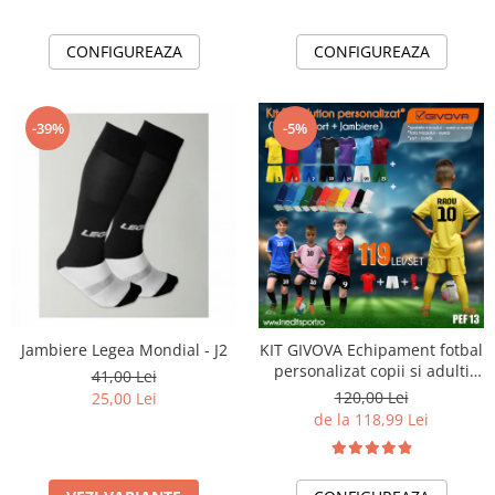
CONFIGUREAZA
CONFIGUREAZA
-39%
-5%
Jambiere Legea Mondial - J2
KIT GIVOVA Echipament fotbal
personalizat copii si adulti
41,00 Lei
PEF13
120,00 Lei
25,00 Lei
de la 118,99 Lei