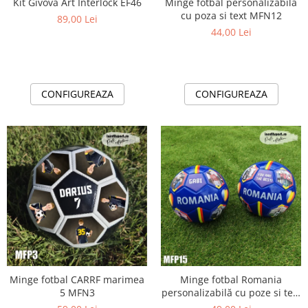
Kit Givova Art Interlock EF46
Minge fotbal personalizabila
cu poza si text MFN12
89,00 Lei
44,00 Lei
CONFIGUREAZA
CONFIGUREAZA
Minge fotbal CARRF marimea
Minge fotbal Romania
5 MFN3
personalizabilă cu poze si text
- MFN15