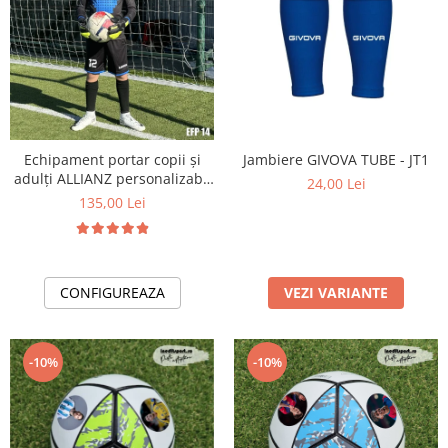
Echipament portar copii și
Jambiere GIVOVA TUBE - JT1
adulți ALLIANZ personalizabil
24,00 Lei
EFP14
135,00 Lei
CONFIGUREAZA
VEZI VARIANTE
-10%
-10%