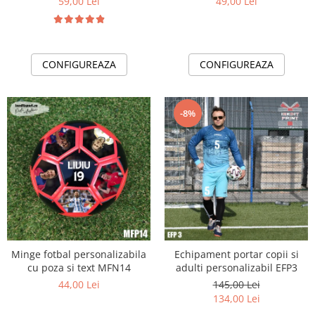
59,00 Lei
49,00 Lei
CONFIGUREAZA
CONFIGUREAZA
-8%
Minge fotbal personalizabila
Echipament portar copii si
cu poza si text MFN14
adulti personalizabil EFP3
44,00 Lei
145,00 Lei
134,00 Lei