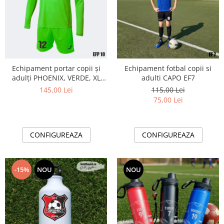
Echipament portar copii și
Echipament fotbal copii si
adulți PHOENIX, VERDE, XL
adulti CAPO EF7
EFP10
145,00 Lei
115,00 Lei
75,00 Lei
CONFIGUREAZA
CONFIGUREAZA
-15%
NOU
NOU