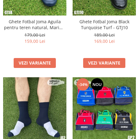
Ghete Fotbal Joma Aguila
Ghete Fotbal Joma Black
pentru teren natural, Marime
Turquoise Turf - GTJ10
42 - GTJ8
179,00 Lei
189,00 Lei
159,00 Lei
169,00 Lei
VEZI VARIANTE
VEZI VARIANTE
-34%
NOU